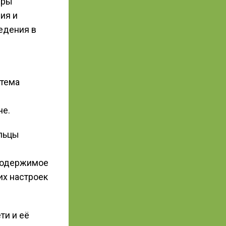
еры
ия и
едения в
стема
че.
ельцы
 содержимое
их настроек
ти и её