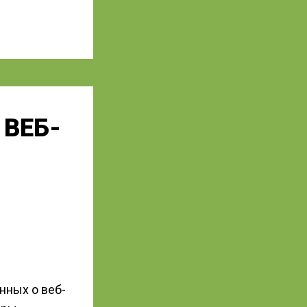
 ВЕБ-
нных о веб-