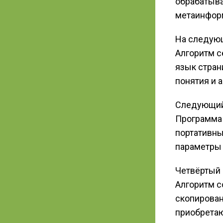
обрабатыва
метаинфор
На следующ
Алгоритм с
язык стран
понятия и 
Следующий 
Программа 
портативны
параметры 
Четвёртый 
Алгоритм с
скопирова
приобретаю