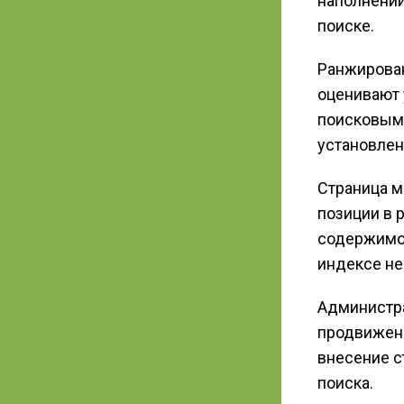
наполнении
поиске.
Ранжирован
оценивают 
поисковым 
установлен
Страница м
позиции в 
содержимог
индексе не
Администра
продвижени
внесение с
поиска.