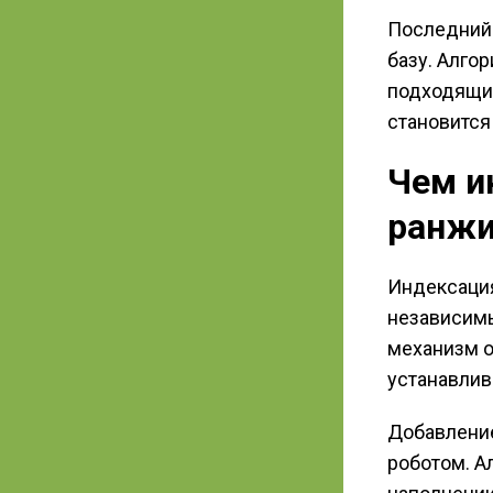
Последний 
базу. Алго
подходящим
становится
Чем и
ранжи
Индексация
независим
механизм о
устанавлив
Добавление
роботом. А