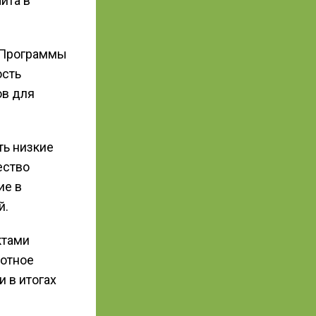
йта в
. Программы
ость
ов для
ть низкие
ество
ие в
й.
ктами
мотное
и в итогах