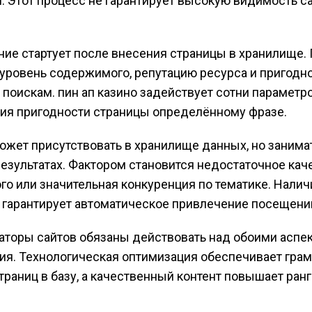
. Этот процесс не гарантирует высокую видимость са
ие стартует после внесения страницы в хранилище
уровень содержимого, репутацию ресурса и пригодн
поискам. пин ап казино задействует сотни параметр
ия пригодности страницы определённому фразе.
ожет присутствовать в хранилище данных, но занима
результатах. Фактором становится недостаточное кач
о или значительная конкуренция по тематике. Налич
 гарантирует автоматическое привлечение посещени
торы сайтов обязаны действовать над обоими аспе
я. Технологическая оптимизация обеспечивает гра
траниц в базу, а качественный контент повышает ранг