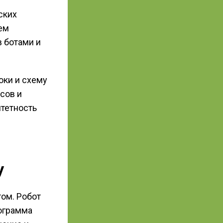
ских
ем
в ботами и
оки и схему
сов и
тетность
у
ом. Робот
ограмма