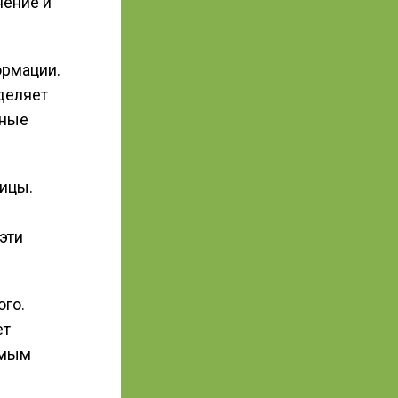
нение и
ормации.
деляет
вные
ицы.
эти
го.
ет
имым