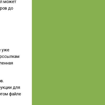
ал может
еров до
е уже
ерссылкам
ленная
в.
рукции для
этом файле