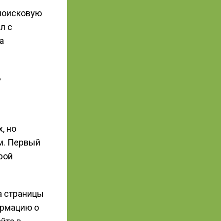
 поисковую
л с
а
т
, но
м. Первый
рой
а страницы
ормацию о