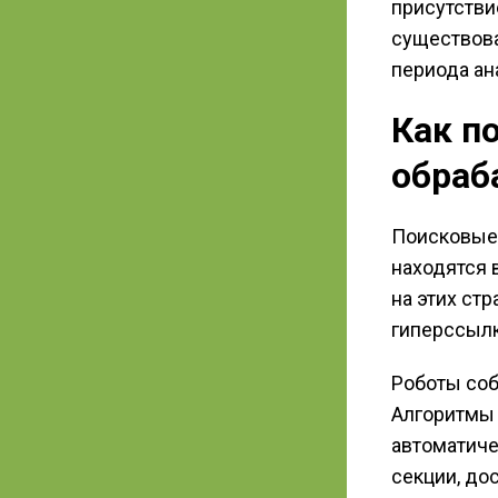
присутстви
существова
периода ан
Как п
обраб
Поисковые 
находятся 
на этих ст
гиперссылк
Роботы соб
Алгоритмы 
автоматиче
секции, до