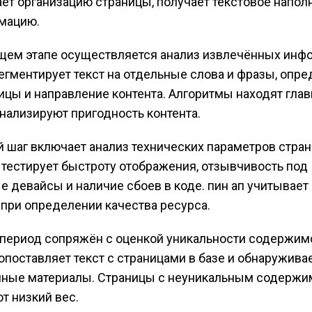
ет организацию страницы, получает текстовое напол
мацию.
ем этапе осуществляется анализ извлечённых инф
егментирует текст на отдельные слова и фразы, опре
ицы и направление контента. Алгоритмы находят гла
анализируют пригодность контента.
шаг включает анализ технических параметров стран
тестирует быстроту отображения, отзывчивость под
е девайсы и наличие сбоев в коде. пин ап учитывает 
при определении качества ресурса.
период сопряжён с оценкой уникальности содержимо
опоставляет текст с страницами в базе и обнаружива
нные материалы. Страницы с неуникальным содерж
т низкий вес.