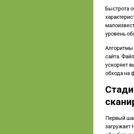
Быстрота о
характерис
малоизвест
уровень об
Алгоритмы 
сайта. Фай
ускоряет в
обхода на 
Стади
скани
Первый шаг
загружает 