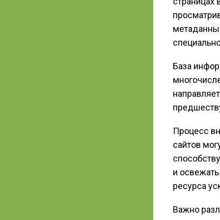
страницах 
просматрив
метаданные
специально
База инфор
многочисле
направляет
предшеству
Процесс вн
сайтов мог
способству
и освежать
ресурса ус
Важно разл