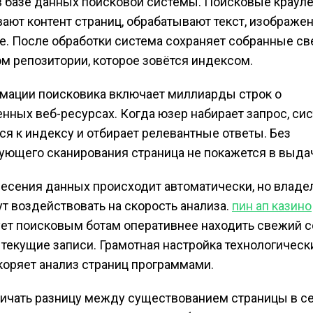
в базе данных поисковой системы. Поисковые краул
ают контент страниц, обрабатывают текст, изображен
. После обработки система сохраняет собранные св
м репозитории, которое зовётся индексом.
мации поисковика включает миллиарды строк о
нных веб-ресурсах. Когда юзер набирает запрос, си
ся к индексу и отбирает релевантные ответы. Без
ющего сканирования страница не покажется в выда
есения данных происходит автоматически, но влад
ут воздействовать на скорость анализа.
пин ап казино
ет поисковым ботам оперативнее находить свежий
 текущие записи. Грамотная настройка технологическ
коряет анализ страниц программами.
ичать разницу между существованием страницы в се