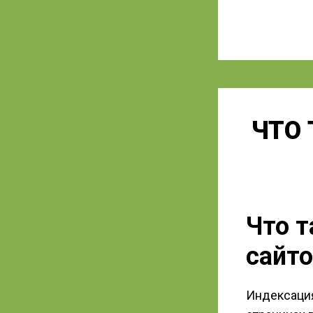
ЧТО 
Что т
сайт
Индексация