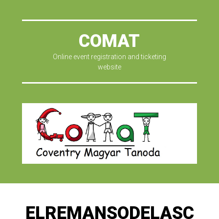
COMAT
Online event registration and ticketing
website
ELREMANSODELASC