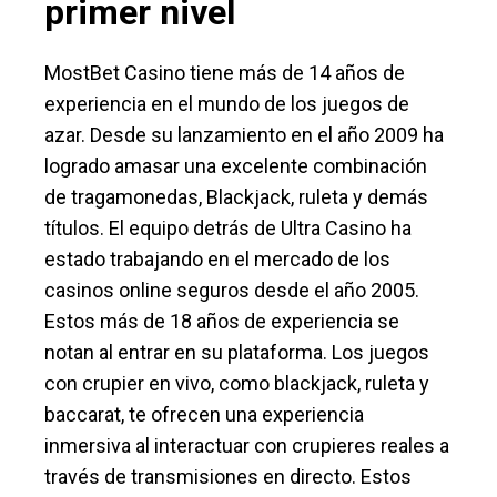
primer nivel
MostBet Casino tiene más de 14 años de
experiencia en el mundo de los juegos de
azar. Desde su lanzamiento en el año 2009 ha
logrado amasar una excelente combinación
de tragamonedas, Blackjack, ruleta y demás
títulos. El equipo detrás de Ultra Casino ha
estado trabajando en el mercado de los
casinos online seguros desde el año 2005.
Estos más de 18 años de experiencia se
notan al entrar en su plataforma. Los juegos
con crupier en vivo, como blackjack, ruleta y
baccarat, te ofrecen una experiencia
inmersiva al interactuar con crupieres reales a
través de transmisiones en directo. Estos