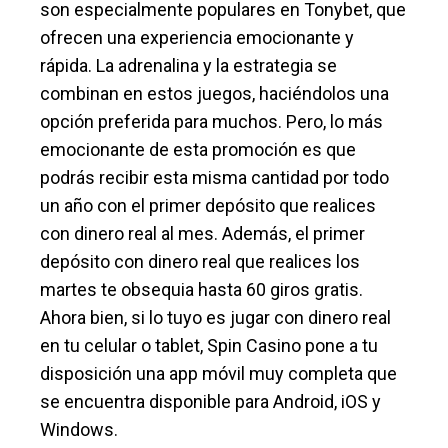
son especialmente populares en Tonybet, que
ofrecen una experiencia emocionante y
rápida. La adrenalina y la estrategia se
combinan en estos juegos, haciéndolos una
opción preferida para muchos. Pero, lo más
emocionante de esta promoción es que
podrás recibir esta misma cantidad por todo
un año con el primer depósito que realices
con dinero real al mes. Además, el primer
depósito con dinero real que realices los
martes te obsequia hasta 60 giros gratis.
Ahora bien, si lo tuyo es jugar con dinero real
en tu celular o tablet, Spin Casino pone a tu
disposición una app móvil muy completa que
se encuentra disponible para Android, iOS y
Windows.