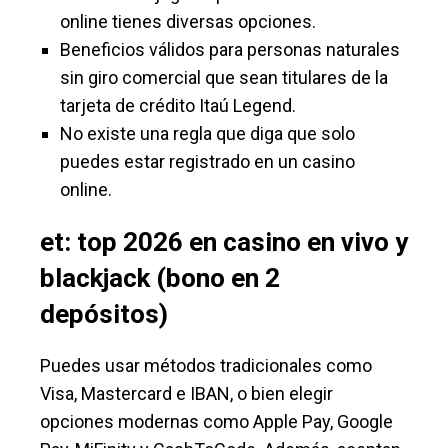
online tienes diversas opciones.
Beneficios válidos para personas naturales
sin giro comercial que sean titulares de la
tarjeta de crédito Itaú Legend.
No existe una regla que diga que solo
puedes estar registrado en un casino
online.
et: top 2026 en casino en vivo y
blackjack (bono en 2
depósitos)
Puedes usar métodos tradicionales como
Visa, Mastercard e IBAN, o bien elegir
opciones modernas como Apple Pay, Google