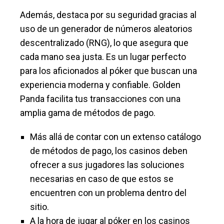
Además, destaca por su seguridad gracias al
uso de un generador de números aleatorios
descentralizado (RNG), lo que asegura que
cada mano sea justa. Es un lugar perfecto
para los aficionados al póker que buscan una
experiencia moderna y confiable. Golden
Panda facilita tus transacciones con una
amplia gama de métodos de pago.
Más allá de contar con un extenso catálogo
de métodos de pago, los casinos deben
ofrecer a sus jugadores las soluciones
necesarias en caso de que estos se
encuentren con un problema dentro del
sitio.
A la hora de jugar al póker en los casinos