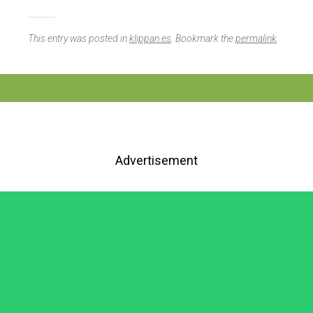
This entry was posted in
klippan.es
. Bookmark the
permalink
.
Advertisement