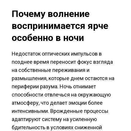
Почему волнение
воспринимается ярче
особенно в ночи
Недостаток оптических импульсов в
позднее время переносит фокус взгляда
на собственные переживания и
размышления, которые днем остаются на
периферии разума. Ночь отнимает
способности отвлечься на окружающую
атмосферу, что делает эмоции более
интенсивными. Врожденные процессы
адаптируют систему на усиленную
бдительность в условиях сниженной