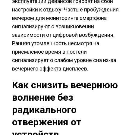
эксплуатации девайсов говорят на сбой
настройки к отдыху. Частые пробуждения
вечером для мониторинга смартфона
сигнализируют о возникновении
зависимости от цифровой возбуждения.
Ранняя утомленность несмотря на
приемлемое время в постели
сигнализирует о слабом уровне сна из-за
вечернего эффекта дисплеев.
Как снизить вечернюю
волнение без
радикального
отвержения от
устройств