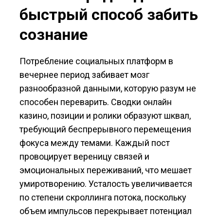
быстрый способ забить
сознание
Потребление социальных платформ в
вечернее период забивает мозг
разнообразной данными, которую разум не
способен переварить. Сводки онлайн
казино, позиции и ролики образуют шквал,
требующий беспрерывного перемещения
фокуса между темами. Каждый пост
провоцирует вереницу связей и
эмоциональных переживаний, что мешает
умиротворению. Усталость увеличивается
по степени скроллинга потока, поскольку
объем импульсов перекрывает потенциал