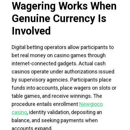
Wagering Works When
Genuine Currency Is
Involved
Digital betting operators allow participants to
bet real money on casino games through
internet-connected gadgets. Actual cash
casinos operate under authorizations issued
by supervisory agencies. Participants place
funds into accounts, place wagers on slots or
table games, and receive winnings. The
procedure entails enrollment
Newgioco
casino
, identity validation, depositing an
balance, and seeking payments when
accounts expand.