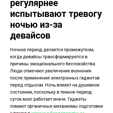
регулярнее
испытывают тревогу
ночью из-за
девайсов
Ночное период делается промежутком,
когда девайсы трансформируются в
причины эмоционального беспокойства.
Люди отмечают увеличение волнения
после применения электронных гаджетов
перед отдыхом. Ночь влияет на душевное
состояние, поскольку в темное период
суток мозг работает иначе. Гаджеты
ломают органичные механизмы подготовки