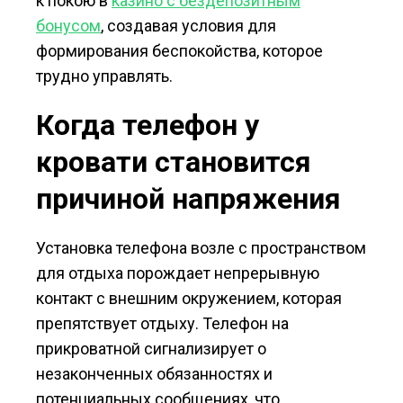
к покою в
казино с бездепозитным
бонусом
, создавая условия для
формирования беспокойства, которое
трудно управлять.
Когда телефон у
кровати становится
причиной напряжения
Установка телефона возле с пространством
для отдыха порождает непрерывную
контакт с внешним окружением, которая
препятствует отдыху. Телефон на
прикроватной сигнализирует о
незаконченных обязанностях и
потенциальных сообщениях, что