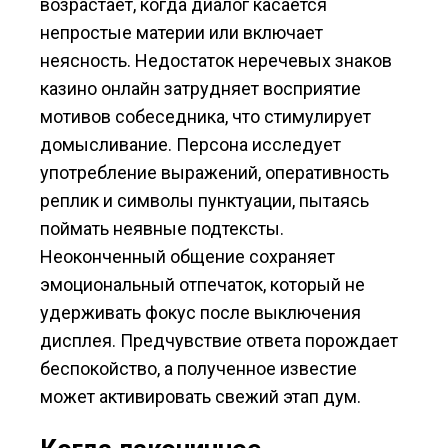
возрастает, когда диалог касается
непростые материи или включает
неясность. Недостаток неречевых знаков
казино онлайн затрудняет восприятие
мотивов собеседника, что стимулирует
домысливание. Персона исследует
употребление выражений, оперативность
реплик и символы пунктуации, пытаясь
поймать неявные подтексты.
Неоконченный общение сохраняет
эмоциональный отпечаток, который не
удерживать фокус после выключения
дисплея. Предчувствие ответа порождает
беспокойство, а полученное известие
может активировать свежий этап дум.