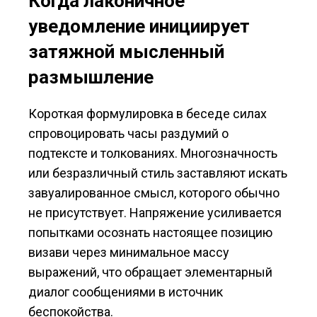
Когда лаконичное
уведомление инициирует
затяжной мысленный
размышление
Короткая формулировка в беседе силах
спровоцировать часы раздумий о
подтексте и толкованиях. Многозначность
или безразличный стиль заставляют искать
завуалированное смысл, которого обычно
не присутствует. Напряжение усиливается
попытками осознать настоящее позицию
визави через минимальное массу
выражений, что обращает элементарный
диалог сообщениями в источник
беспокойства.