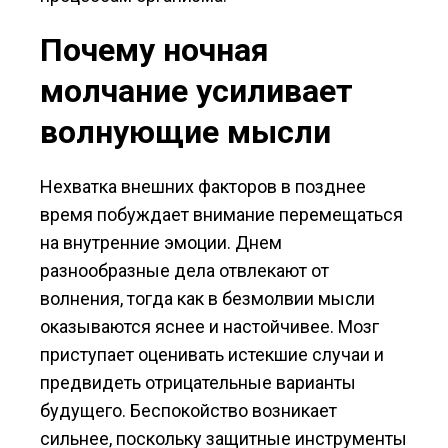
Почему ночная
молчание усиливает
волнующие мысли
Нехватка внешних факторов в позднее
время побуждает внимание перемещаться
на внутренние эмоции. Днем
разнообразные дела отвлекают от
волнения, тогда как в безмолвии мысли
оказываются яснее и настойчивее. Мозг
приступает оценивать истекшие случаи и
предвидеть отрицательные варианты
будущего. Беспокойство возникает
сильнее, поскольку защитные инструменты