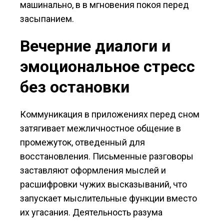
машинально, в в мгновения покоя перед
засыпанием.
Вечерние диалоги и
эмоциональное стресс
без остановки
Коммуникация в приложениях перед сном
затягивает межличностное общение в
промежуток, отведенный для
восстановления. Письменные разговоры
заставляют оформления мыслей и
расшифровки чужих высказываний, что
запускает мыслительные функции вместо
их угасания. Деятельность разума