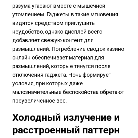
разума угасают вместе с мышечной
утомлением. Гаджеты в такие мгновения
видятся средством приглушить
неудобство, однако дисплей всего
добавляет свежую контент для
размышлений. Потребление сводок казино
онлайн обеспечивает материал для
размышлений, которые тянутся после
отключения гаджета. Ночь формирует
условия, при которых даже
малозначительные беспокойства обретают
преувеличенное вес.
Холодный излучение и
расстроенный паттерн