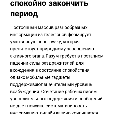
спокойно закончить
период
Постоянный массив разнообразных
информации из телефонов формирует
умственную перегрузку, которая
препятствует природному завершению
активного этапа. Разум требует в поэтапном
падении силы раздражителей для
вхождения в состояние спокойствия,
однако мобильные гаджеты
поддерживают значительный уровень
возбуждения. Сочетание рабочих писем,
увеселительного содержания и сообщений
не дает психике систематизировать
информацию. онлайн казино усиливается