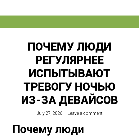
ПОЧЕМУ ЛЮДИ
РЕГУЛЯРНЕЕ
ИСПЫТЫВАЮТ
ТРЕВОГУ НОЧЬЮ
ИЗ-ЗА ДЕВАЙСОВ
July 27, 2026
—
Leave a comment
Почему люди