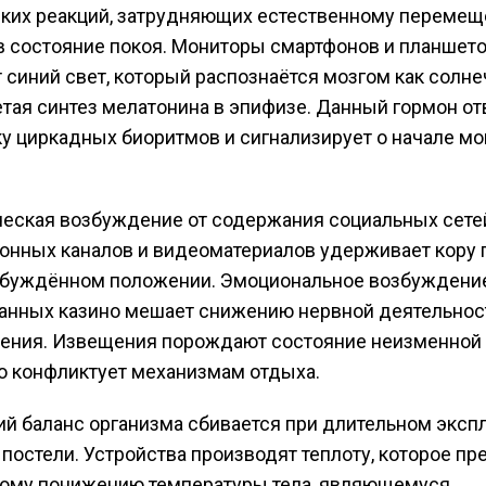
ских реакций, затрудняющих естественному переме
в состояние покоя. Мониторы смартфонов и планшет
 синий свет, который распознаётся мозгом как солн
нетая синтез мелатонина в эпифизе. Данный гормон о
ку циркадных биоритмов и сигнализирует о начале м
еская возбуждение от содержания социальных сете
нных каналов и видеоматериалов удерживает кору 
збуждённом положении. Эмоциональное возбуждение
анных казино мешает снижению нервной деятельнос
ения. Извещения порождают состояние неизменной 
что конфликтует механизмам отдыха.
й баланс организма сбивается при длительном эксп
 постели. Устройства производят теплоту, которое пр
ному понижению температуры тела, являющемуся