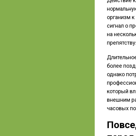
Действие к
нормальную
организм к
сигнал о п
на несколь
препятству
Длительное
более позд
однако пот
профессион
который вл
внешним ра
часовых по
Повсе