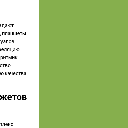
здают
, планшеты
туалов
реляцию
ритмик.
ство
ию качества
джетов
плекс