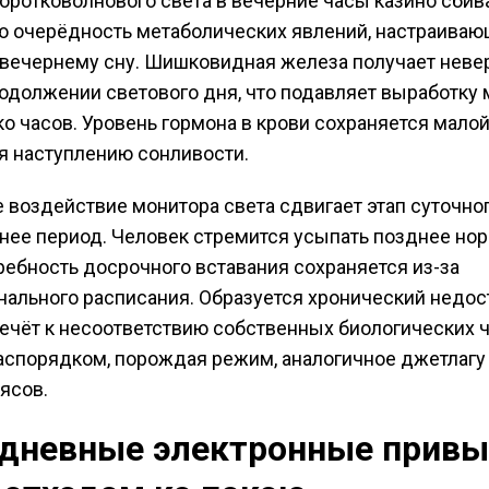
оротковолнового света в вечерние часы казино сбив
 очерёдность метаболических явлений, настраива
 вечернему сну. Шишковидная железа получает нев
родолжении светового дня, что подавляет выработку
ко часов. Уровень гормона в крови сохраняется малой
я наступлению сонливости.
 воздействие монитора света сдвигает этап суточног
нее период. Человек стремится усыпать позднее нор
ребность досрочного вставания сохраняется из-за
ального расписания. Образуется хронический недост
ечёт к несоответствию собственных биологических ч
спорядком, порождая режим, аналогичное джетлагу
ясов.
дневные электронные привы