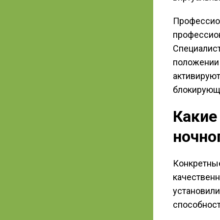
Профессио
профессион
Специалист
положении 
активируют
блокирующи
Какие
ночно
Конкретные
качественн
установили
способност