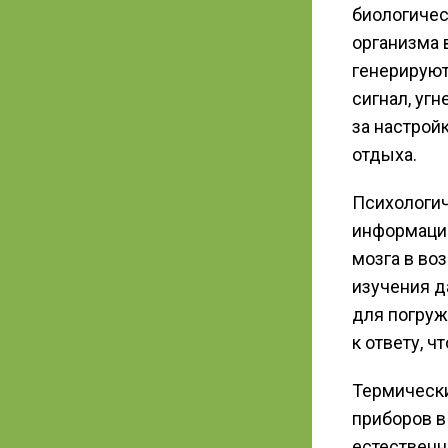
биологиче
организма 
генерируют
сигнал, уг
за настрой
отдыха.
Психологич
информацио
мозга в во
изучения д
для погруж
к ответу, 
Термически
приборов в
естествен