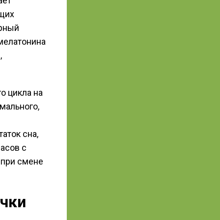
ает
ющих
ерный
 мелатонина
,
о цикла на
мального,
аток сна,
асов с
 при смене
чки