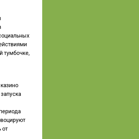
м
в
 социальных
действиями
й тумбочке,
 казино
 запуска
 периода
овоцируют
 от