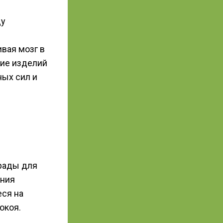
ду
вая мозг в
ние изделий
ых сил и
рады для
ания
еся на
окоя.