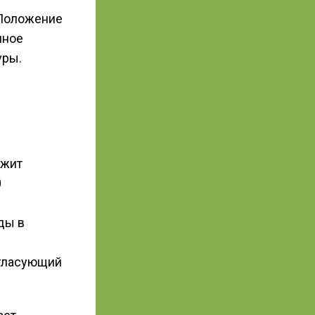
 Положение
чное
уры.
ржит
0
ды в
огласующий