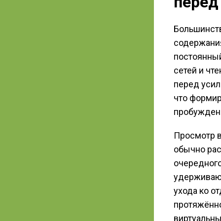
перед
Большинст
содержания
постоянный
сетей и чт
перед усил
что формир
пробужден
Просмотр в
обычно рас
очередного
удерживающ
ухода ко о
протяжённо
виртуальны