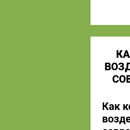
КА
ВОЗ
СО
Как 
возде