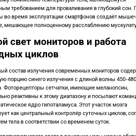
ым требованием для проваливания в глубокий сон.
ы во время эксплуатации смартфонов создаёт мыше
е, мешающее полноценному расслаблению мускулат
ой свет мониторов и работа
дных циклов
ый состав излучения современных мониторов соде
ую порцию синего излучения с длиной волны 450-48
. Фоторецепторы сетчатки, имеющие меланопсин,
ьно реактивны к этому диапазону и посылают коман
атическое ядро гипоталамуса. Этот участок мозга
ует как центральный контролёр суточных циклов, с
тем тела в соответствии со временем суток.