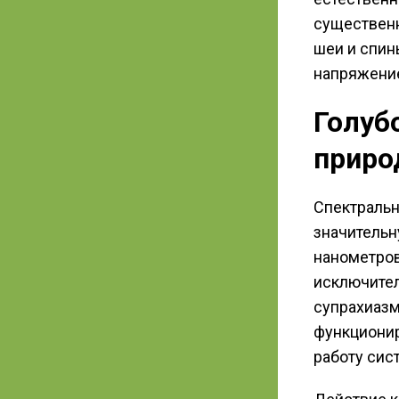
существенн
шеи и спин
напряжени
Голуб
приро
Спектральн
значительн
нанометров
исключител
супрахиазм
функционир
работу сис