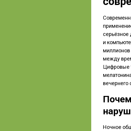
совр
Современн
применени
серьёзное 
и компьюте
миллионов
между вре
Цифровые т
мелатонина
вечернего 
Почем
наруш
Ночное общ