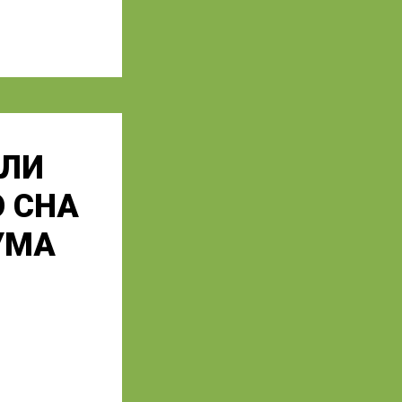
ЕЛИ
 СНА
УМА