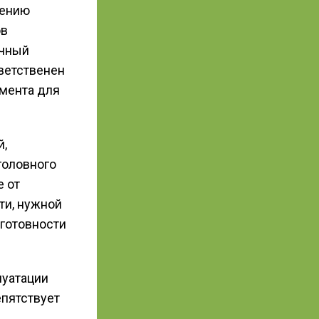
щению
ов
ечный
тветственен
омента для
й,
головного
 от
ти, нужной
готовности
луатации
епятствует