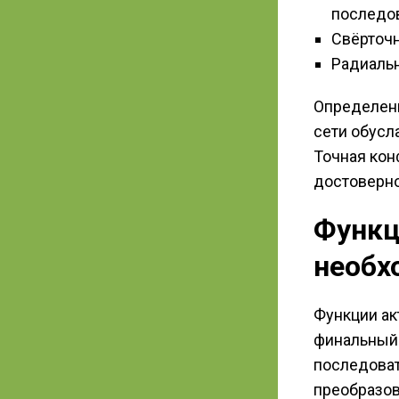
последо
Свёрточн
Радиальн
Определени
сети обусл
Точная кон
достоверно
Функц
необх
Функции ак
финальный 
последова
преобразов