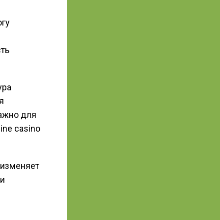
огу
сть
ура
я
важно для
ne casino
 изменяет
 и