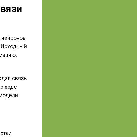
связи
я нейронов
. Исходный
мацию,
ждая связь
о ходе
модели.
отки