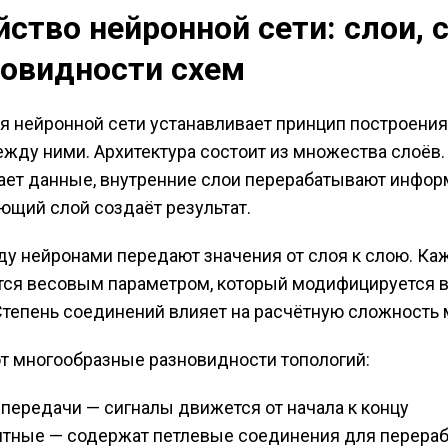
йство нейронной сети: слои, 
новидности схем
я нейронной сети устанавливает принцип построени
ежду ними. Архитектура состоит из множества слоёв
ает данные, внутренние слои перерабатывают инфор
ющий слой создаёт результат.
у нейронами передают значения от слоя к слою. Ка
ся весовым параметром, который модифицируется в
Степень соединений влияет на расчётную сложность 
 многообразные разновидности топологий:
передачи — сигналы движется от начала к концу
нтные — содержат петлевые соединения для перераб