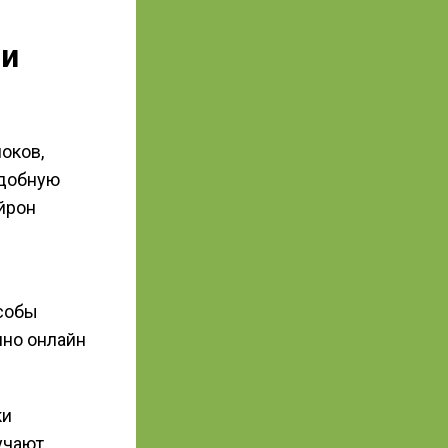
ни
оков,
одобную
йрон
особы
ино онлайн
ки
учают