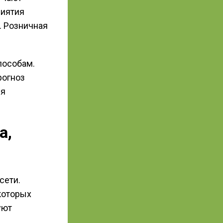
риятия
. Розничная
пособам.
рогноз
ся
а,
сети.
которых
уют