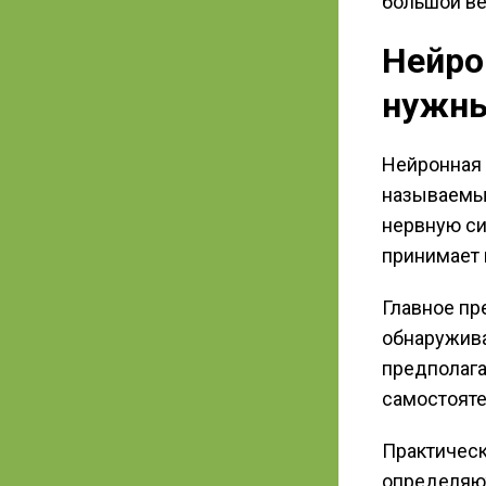
большой ве
Нейро
нужн
Нейронная 
называемых
нервную си
принимает 
Главное пр
обнаружива
предполага
самостояте
Практическ
определяю