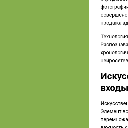
фотографии
совершенст
продажа ад
Технология
Распознава
хронологич
нейросете
Искус
входы
Искусствен
Элемент во
перемножае
важность к