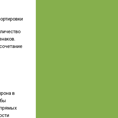
сортировки
оличество
знаков.
 сочетание
йрона в
 бы
 прямых
ости