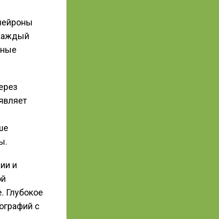
 нейроны
 Каждый
нные
ерез
являет
ше
ы.
ии и
ой
. Глубокое
ографий с