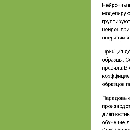
Нейронные 
моделирующ
группируют
нейрон при
операции и
Принцип д
образцы. С
правила. В
коэффициен
образцов п
Передовые 
производст
диагностик
обучение д