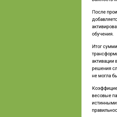
После прои
добавляетс
активирова
обучения.
Итог сумми
трансформи
активации 
решения сл
не могла б
Коэффициен
весовые па
истинными 
правильнос