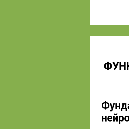
ФУН
Фунд
нейр