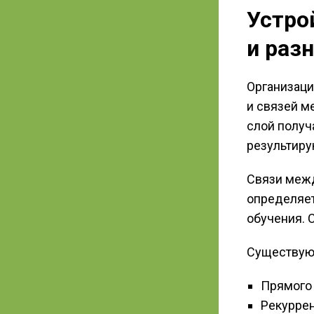
Устро
и раз
Организаци
и связей м
слой получ
результиру
Связи межд
определяет
обучения. 
Существуют
Прямого 
Рекурре