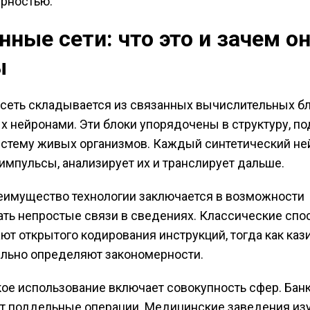
рностью.
нные сети: что это и зачем о
ы
сеть складывается из связанных вычислительных бл
 нейронами. Эти блоки упорядочены в структуру, п
стему живых организмов. Каждый синтетический не
импульсы, анализирует их и транслирует дальше.
еимущество технологии заключается в возможности
ть непростые связи в сведениях. Классические сп
ют открытого кодирования инструкций, тогда как каз
льно определяют закономерности.
ое использование включает совокупность сфер. Бан
т поддельные операции. Медицинские заведения из