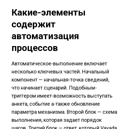
Какие-элементы
содержит
автоматизация
процессов
Автоматическое-выполнение включает
несколько ключевых частей. Начальный
компонент — начальная-точка сведений,
что начинает сценарий. Подобным-
триггером имеет-возможность выступать
анкета, событие а-также обновление
параметра механизма. Второй блок — схема
выполнения, которая задает порядок
шагов. Третий блок — ответ, который Vavada