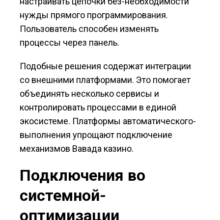
настраивать цепочки без-необходимости
нужды прямого программирования.
Пользователь способен изменять
процессы через панель.
Подобные решения содержат интеграции
со внешними платформами. Это помогает
объединять несколько сервисы и
контролировать процессами в единой
экосистеме. Платформы автоматического-
выполнения упрощают подключение
механизмов Вавада казино.
Подключения во
системной-
оптимизации