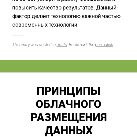
повысить качество результатов. Данный-
фактор делает технологию важной частью
современных технологий.
This entry was posted in
posts
. Bookmark the
permalink
.
ПРИНЦИПЫ
ОБЛАЧНОГО
РАЗМЕЩЕНИЯ
ДАННЫХ