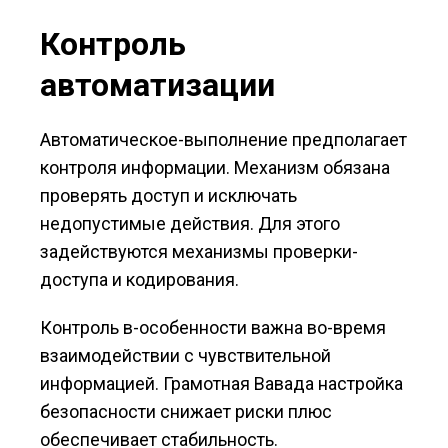
Контроль
автоматизации
Автоматическое-выполнение предполагает
контроля информации. Механизм обязана
проверять доступ и исключать
недопустимые действия. Для этого
задействуются механизмы проверки-
доступа и кодирования.
Контроль в-особенности важна во-время
взаимодействии с чувствительной
информацией. Грамотная Вавада настройка
безопасности снижает риски плюс
обеспечивает стабильность.