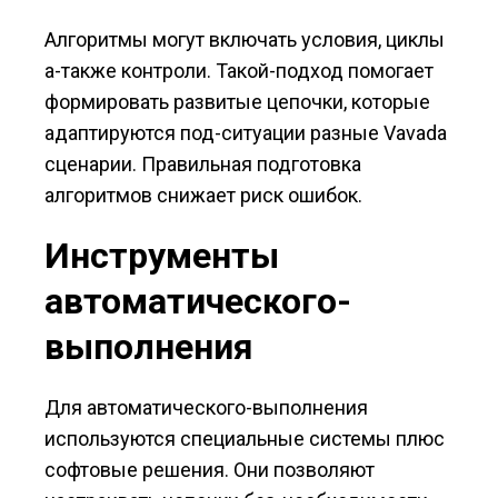
Алгоритмы могут включать условия, циклы
а-также контроли. Такой-подход помогает
формировать развитые цепочки, которые
адаптируются под-ситуации разные Vavada
сценарии. Правильная подготовка
алгоритмов снижает риск ошибок.
Инструменты
автоматического-
выполнения
Для автоматического-выполнения
используются специальные системы плюс
софтовые решения. Они позволяют