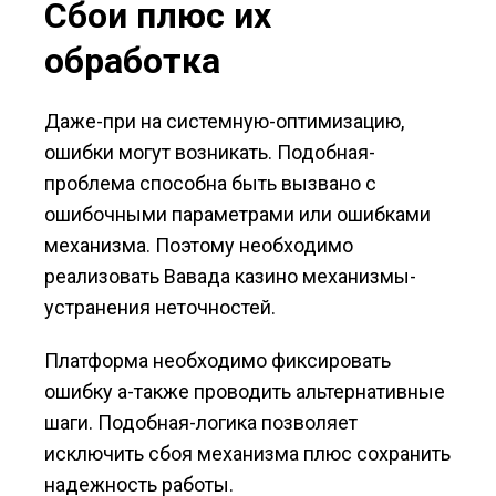
Сбои плюс их
обработка
Даже-при на системную-оптимизацию,
ошибки могут возникать. Подобная-
проблема способна быть вызвано с
ошибочными параметрами или ошибками
механизма. Поэтому необходимо
реализовать Вавада казино механизмы-
устранения неточностей.
Платформа необходимо фиксировать
ошибку а-также проводить альтернативные
шаги. Подобная-логика позволяет
исключить сбоя механизма плюс сохранить
надежность работы.