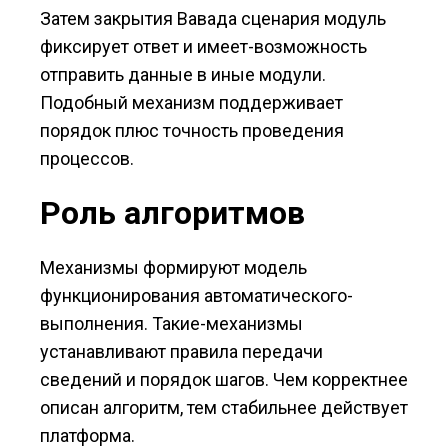
Затем закрытия Вавада сценария модуль
фиксирует ответ и имеет-возможность
отправить данные в иные модули.
Подобный механизм поддерживает
порядок плюс точность проведения
процессов.
Роль алгоритмов
Механизмы формируют модель
функционирования автоматического-
выполнения. Такие-механизмы
устанавливают правила передачи
сведений и порядок шагов. Чем корректнее
описан алгоритм, тем стабильнее действует
платформа.