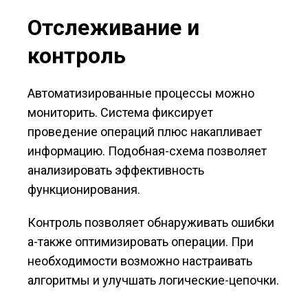
Отслеживание и
контроль
Автоматизированные процессы можно
мониторить. Система фиксирует
проведение операций плюс накапливает
информацию. Подобная-схема позволяет
анализировать эффективность
функционирования.
Контроль позволяет обнаруживать ошибки
а-также оптимизировать операции. При
необходимости возможно настраивать
алгоритмы и улучшать логические-цепочки.