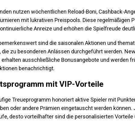
nden nutzen wöchentlichen Reload-Boni, Cashback-Ang
Turnieren mit lukrativen Preispools. Diese regelmäßigen
ontinuierliche Anreize und erhöhen die Spielfreude deutl
emerkenswert sind die saisonalen Aktionen und thema
die zu besonderen Anlässen durchgeführt werden. News
erhalten ausschließliche Bonusangebote und werden fr
ktionen benachrichtigt.
ätsprogramm mit VIP-Vorteile
fige Treueprogramm honoriert aktive Spieler mit Punkte
en oder andere Prämien eingetauscht werden können. J
ufe, desto vorteilhafter sind die personalisierten Vorteile