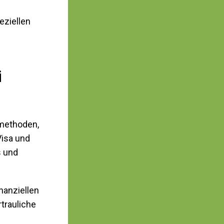
eziellen
i
smethoden,
Visa und
s und
nanziellen
trauliche