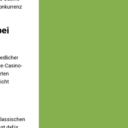
Konkurrenz
bei
iedlicher
ive-Casino-
eten
icht
klassischen
gt dafür,