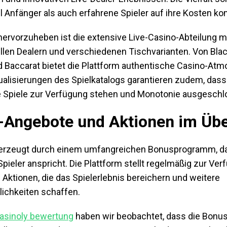
 Anfänger als auch erfahrene Spieler auf ihre Kosten k
ervorzuheben ist die extensive Live-Casino-Abteilung m
llen Dealern und verschiedenen Tischvarianten. Von Blac
d Baccarat bietet die Plattform authentische Casino-Atm
ualisierungen des Spielkatalogs garantieren zudem, das
 Spiele zur Verfügung stehen und Monotonie ausgeschlo
Angebote und Aktionen im Übe
berzeugt durch einem umfangreichen Bonusprogramm, d
Spieler anspricht. Die Plattform stellt regelmäßig zur Ve
e Aktionen, die das Spielerlebnis bereichern und weitere
ichkeiten schaffen.
asinoly bewertung
haben wir beobachtet, dass die Bonu