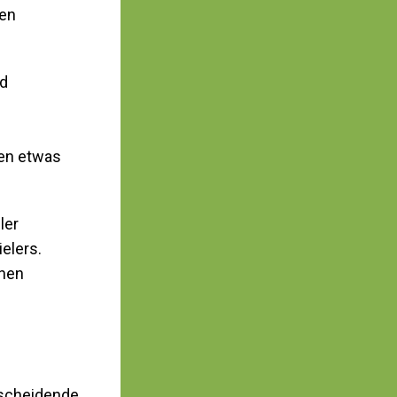
den
nd
en etwas
ler
ielers.
nnen
tscheidende