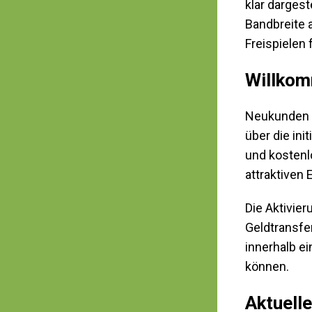
klar darges
Bandbreite a
Freispielen 
Willkom
Neukunden e
über die ini
und kostenl
attraktiven 
Die Aktivier
Geldtransfe
innerhalb ei
können.
Aktuell