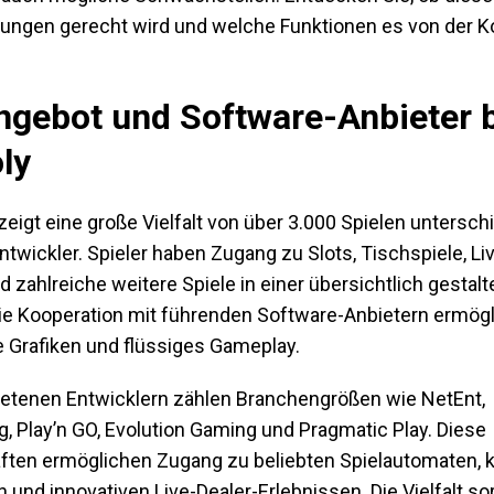
tungen gerecht wird und welche Funktionen es von der 
ngebot und Software-Anbieter 
ly
eigt eine große Vielfalt von über 3.000 Spielen untersch
Entwickler. Spieler haben Zugang zu Slots, Tischspiele, L
 zahlreiche weitere Spiele in einer übersichtlich gestalt
Die Kooperation mit führenden Software-Anbietern ermögl
 Grafiken und flüssiges Gameplay.
retenen Entwicklern zählen Branchengrößen wie NetEnt,
, Play’n GO, Evolution Gaming und Pragmatic Play. Diese
ften ermöglichen Zugang zu beliebten Spielautomaten, 
 und innovativen Live-Dealer-Erlebnissen. Die Vielfalt sor