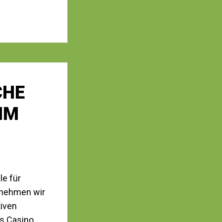
CHE
IM
le für
w nehmen wir
tiven
es Casino