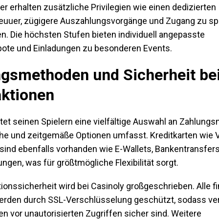
er erhalten zusätzliche Privilegien wie einen dedizierten
uuer, zügigere Auszahlungsvorgänge und Zugang zu sp
. Die höchsten Stufen bieten individuell angepasste
ote und Einladungen zu besonderen Events.
gsmethoden und Sicherheit be
ktionen
etet seinen Spielern eine vielfältige Auswahl an Zahlung
che und zeitgemäße Optionen umfasst. Kreditkarten wie 
sind ebenfalls vorhanden wie E-Wallets, Bankentransfer
gen, was für größtmögliche Flexibilität sorgt.
ionssicherheit wird bei Casinoly großgeschrieben. Alle fi
rden durch SSL-Verschlüsselung geschützt, sodass ver
n vor unautorisierten Zugriffen sicher sind. Weitere