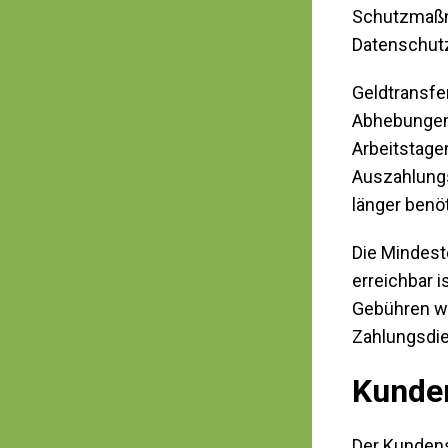
Schutzmaßna
Datenschutz
Geldtransfe
Abhebungen 
Arbeitstagen
Auszahlung
länger benö
Die Mindeste
erreichbar i
Gebühren we
Zahlungsdie
Kunde
Der Kundens