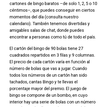
cartones de bingo baratos –de solo 1, 2, 5 o 10
céntimos–, que puedes conseguir en ciertos
momentos del día (consulta nuestro
calendario). También tenemos divertidas y
amigables salas de chat, donde puedes
encontrar a personas como tú de todo el país.
El cartón del bingo de 90 bolas tiene 27
cuadrados repartidos en 3 filas y 9 columnas.
El precio de cada cartón varía en función al
número de bolas que vas a jugar. Cuando
todos los números de un cartón han sido
tachados, cantas Bingo y te llevas el
porcentaje mayor del premio. El juego de
bingo se compone de un bombo, en cuyo
interior hay una serie de bolas con un número