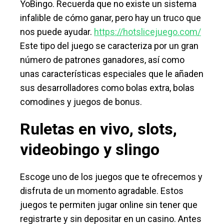
YoBingo. Recuerda que no existe un sistema
infalible de cómo ganar, pero hay un truco que
nos puede ayudar.
https://hotslicejuego.com/
Este tipo del juego se caracteriza por un gran
número de patrones ganadores, así como
unas características especiales que le añaden
sus desarrolladores como bolas extra, bolas
comodines y juegos de bonus.
Ruletas en vivo, slots,
videobingo y slingo
Escoge uno de los juegos que te ofrecemos y
disfruta de un momento agradable. Estos
juegos te permiten jugar online sin tener que
registrarte y sin depositar en un casino. Antes