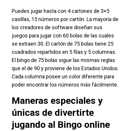
Puedes jugar hasta con 4 cartones de 3×5
casillas, 15 números por cartón. La mayoría de
los creadores de software diseñan sus
juegos para jugar con 60 bolas de las cuales
se extraen 30. El cartón de 75 bolas tiene 25
cuadrados repartidos en 5 filas y 5 columnas.
El bingo de 75 bolas sigue las mismas reglas
que el de 90 y proviene de los Estados Unidos.
Cada columna posee un color diferente para
poder encontrar los números más fácilmente.
Maneras especiales y
únicas de divertirte
jugando al Bingo online