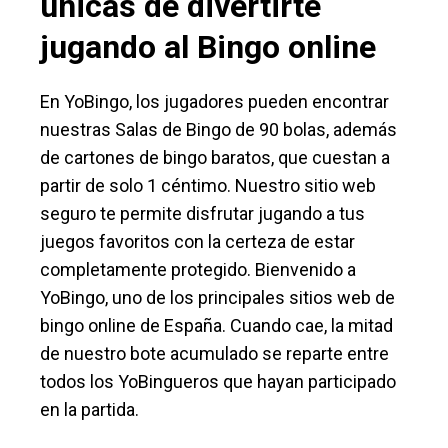
únicas de divertirte
jugando al Bingo online
En YoBingo, los jugadores pueden encontrar
nuestras Salas de Bingo de 90 bolas, además
de cartones de bingo baratos, que cuestan a
partir de solo 1 céntimo. Nuestro sitio web
seguro te permite disfrutar jugando a tus
juegos favoritos con la certeza de estar
completamente protegido. Bienvenido a
YoBingo, uno de los principales sitios web de
bingo online de España. Cuando cae, la mitad
de nuestro bote acumulado se reparte entre
todos los YoBingueros que hayan participado
en la partida.