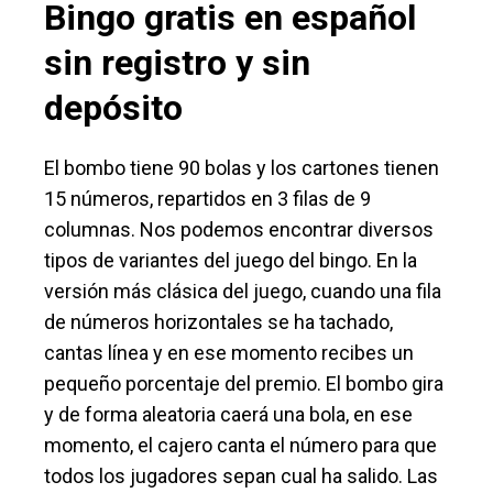
Bingo gratis en español
sin registro y sin
depósito
El bombo tiene 90 bolas y los cartones tienen
15 números, repartidos en 3 filas de 9
columnas. Nos podemos encontrar diversos
tipos de variantes del juego del bingo. En la
versión más clásica del juego, cuando una fila
de números horizontales se ha tachado,
cantas línea y en ese momento recibes un
pequeño porcentaje del premio. El bombo gira
y de forma aleatoria caerá una bola, en ese
momento, el cajero canta el número para que
todos los jugadores sepan cual ha salido. Las