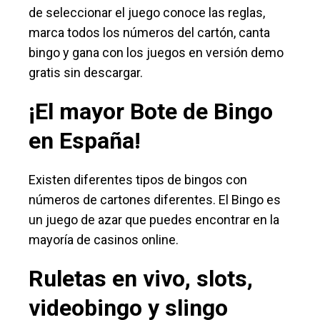
de seleccionar el juego conoce las reglas,
marca todos los números del cartón, canta
bingo y gana con los juegos en versión demo
gratis sin descargar.
¡El mayor Bote de Bingo
en España!
Existen diferentes tipos de bingos con
números de cartones diferentes. El Bingo es
un juego de azar que puedes encontrar en la
mayoría de casinos online.
Ruletas en vivo, slots,
videobingo y slingo