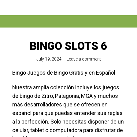
BINGO SLOTS 6
July 19, 2024
—
Leave a comment
Bingo Juegos de Bingo Gratis y en Español
Nuestra amplia colección incluye los juegos
de bingo de Zitro, Patagonia, MGA y muchos
más desarrolladores que se ofrecen en
español para que puedas entender sus reglas
a la perfección. Solo necesitas disponer de un
celular, tablet o computadora para disfrutar de