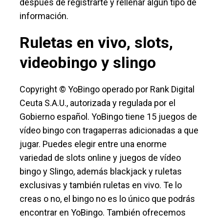
después de registrarte y rellenar algún tipo de
información.
Ruletas en vivo, slots,
videobingo y slingo
Copyright © YoBingo operado por Rank Digital
Ceuta S.A.U., autorizada y regulada por el
Gobierno español. YoBingo tiene 15 juegos de
vídeo bingo con tragaperras adicionadas a que
jugar. Puedes elegir entre una enorme
variedad de slots online y juegos de vídeo
bingo y Slingo, además blackjack y ruletas
exclusivas y también ruletas en vivo. Te lo
creas o no, el bingo no es lo único que podrás
encontrar en YoBingo. También ofrecemos