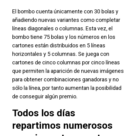
El bombo cuenta únicamente con 30 bolas y
añadiendo nuevas variantes como completar
líneas diagonales o columnas. Esta vez, el
bombo tiene 75 bolas y los números en los
cartones están distribuidos en 5 líneas
horizontales y 5 columnas. Se juega con
cartones de cinco columnas por cinco líneas
que permiten la aparición de nuevas imágenes
para obtener combinaciones ganadoras y no
sólo la línea, por tanto aumentan la posibilidad
de conseguir algún premio.
Todos los días
repartimos numerosos