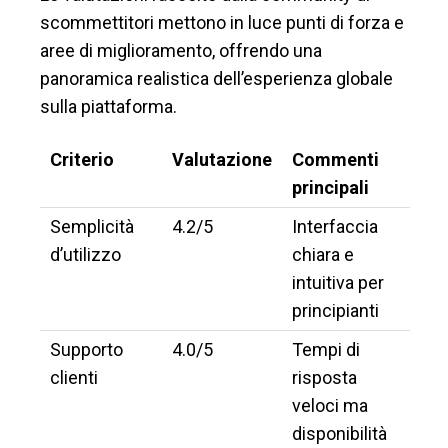
scommettitori mettono in luce punti di forza e
aree di miglioramento, offrendo una
panoramica realistica dell’esperienza globale
sulla piattaforma.
Criterio
Valutazione
Commenti
principali
Semplicità
4.2/5
Interfaccia
d’utilizzo
chiara e
intuitiva per
principianti
Supporto
4.0/5
Tempi di
clienti
risposta
veloci ma
disponibilità