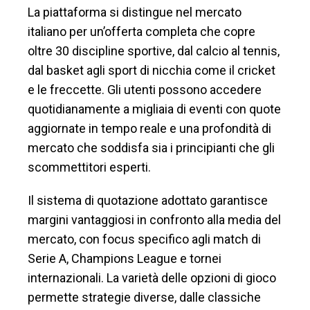
La piattaforma si distingue nel mercato
italiano per un’offerta completa che copre
oltre 30 discipline sportive, dal calcio al tennis,
dal basket agli sport di nicchia come il cricket
e le freccette. Gli utenti possono accedere
quotidianamente a migliaia di eventi con quote
aggiornate in tempo reale e una profondità di
mercato che soddisfa sia i principianti che gli
scommettitori esperti.
Il sistema di quotazione adottato garantisce
margini vantaggiosi in confronto alla media del
mercato, con focus specifico agli match di
Serie A, Champions League e tornei
internazionali. La varietà delle opzioni di gioco
permette strategie diverse, dalle classiche