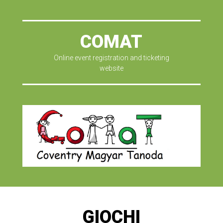
COMAT
Online event registration and ticketing
website
GIOCHI