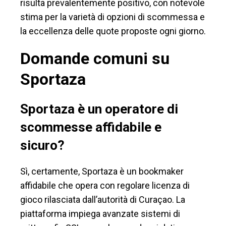
risulta prevalentemente positivo, con notevole
stima per la varietà di opzioni di scommessa e
la eccellenza delle quote proposte ogni giorno.
Domande comuni su
Sportaza
Sportaza è un operatore di
scommesse affidabile e
sicuro?
Sì, certamente, Sportaza è un bookmaker
affidabile che opera con regolare licenza di
gioco rilasciata dall’autorità di Curaçao. La
piattaforma impiega avanzate sistemi di