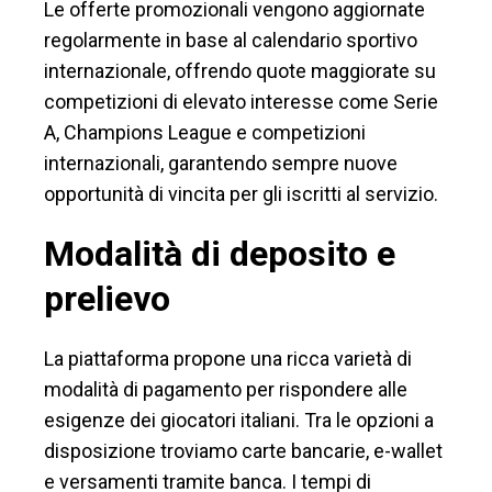
Le offerte promozionali vengono aggiornate
regolarmente in base al calendario sportivo
internazionale, offrendo quote maggiorate su
competizioni di elevato interesse come Serie
A, Champions League e competizioni
internazionali, garantendo sempre nuove
opportunità di vincita per gli iscritti al servizio.
Modalità di deposito e
prelievo
La piattaforma propone una ricca varietà di
modalità di pagamento per rispondere alle
esigenze dei giocatori italiani. Tra le opzioni a
disposizione troviamo carte bancarie, e-wallet
e versamenti tramite banca. I tempi di