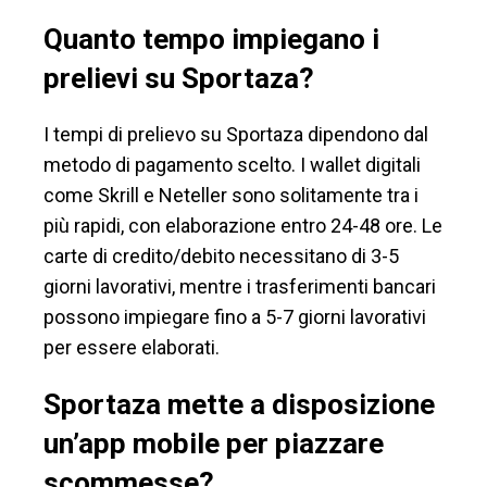
Quanto tempo impiegano i
prelievi su Sportaza?
I tempi di prelievo su Sportaza dipendono dal
metodo di pagamento scelto. I wallet digitali
come Skrill e Neteller sono solitamente tra i
più rapidi, con elaborazione entro 24-48 ore. Le
carte di credito/debito necessitano di 3-5
giorni lavorativi, mentre i trasferimenti bancari
possono impiegare fino a 5-7 giorni lavorativi
per essere elaborati.
Sportaza mette a disposizione
un’app mobile per piazzare
scommesse?