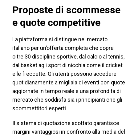
Proposte di scommesse
e quote competitive
La piattaforma si distingue nel mercato
italiano per un’offerta completa che copre
oltre 30 discipline sportive, dal calcio al tennis,
dal basket agli sport di nicchia come il cricket
e le freccette. Gli utenti possono accedere
quotidianamente a migliaia di eventi con quote
aggiornate in tempo reale e una profondità di
mercato che soddisfa sia i principianti che gli
scommettitori esperti.
Il sistema di quotazione adottato garantisce
margini vantaggiosi in confronto alla media del