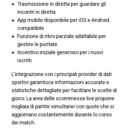
Trasmissione in diretta per guardare gli
incontri in diretta
App mobile disponibile per iOS e Android
compatibile
Funzione di ritiro parziale adattabile per
gestire le puntate
Incentivo iniziale generoso per i nuovi
iscritti
L’integrazione con i principali provider di dati
sportivi garantisce informazioni accurate e
statistiche dettagliate per facilitare le scelte di
gioco. La area delle scommesse live propone
migliaia di partite simultanei con quote che si
aggiornano costantemente durante lo corso
dei match.