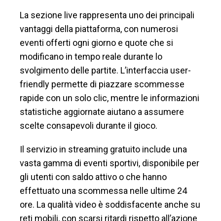
La sezione live rappresenta uno dei principali
vantaggi della piattaforma, con numerosi
eventi offerti ogni giorno e quote che si
modificano in tempo reale durante lo
svolgimento delle partite. L’interfaccia user-
friendly permette di piazzare scommesse
rapide con un solo clic, mentre le informazioni
statistiche aggiornate aiutano a assumere
scelte consapevoli durante il gioco.
Il servizio in streaming gratuito include una
vasta gamma di eventi sportivi, disponibile per
gli utenti con saldo attivo o che hanno
effettuato una scommessa nelle ultime 24
ore. La qualità video è soddisfacente anche su
reti mobili, con scarsi ritardi rispetto all’azione