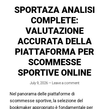
SPORTAZA ANALISI
COMPLETE:
VALUTAZIONE
ACCURATA DELLA
PIATTAFORMA PER
SCOMMESSE
SPORTIVE ONLINE
July 9, 2026
—
Leave a comment
Nel panorama delle piattaforme di
scommesse sportive, la selezione del
bookmaker appropriato è fondamentale per