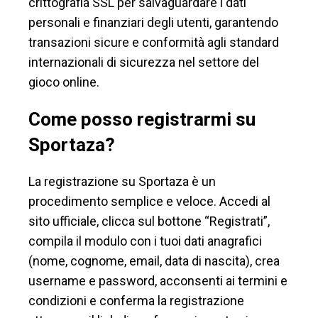
crittografia SSL per salvaguardare i dati
personali e finanziari degli utenti, garantendo
transazioni sicure e conformità agli standard
internazionali di sicurezza nel settore del
gioco online.
Come posso registrarmi su
Sportaza?
La registrazione su Sportaza è un
procedimento semplice e veloce. Accedi al
sito ufficiale, clicca sul bottone “Registrati”,
compila il modulo con i tuoi dati anagrafici
(nome, cognome, email, data di nascita), crea
username e password, acconsenti ai termini e
condizioni e conferma la registrazione