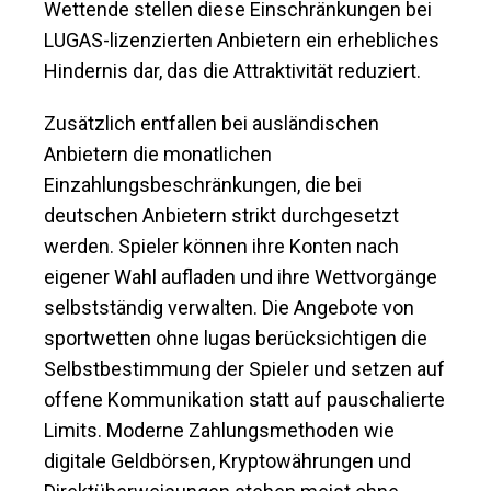
Wettende stellen diese Einschränkungen bei
LUGAS-lizenzierten Anbietern ein erhebliches
Hindernis dar, das die Attraktivität reduziert.
Zusätzlich entfallen bei ausländischen
Anbietern die monatlichen
Einzahlungsbeschränkungen, die bei
deutschen Anbietern strikt durchgesetzt
werden. Spieler können ihre Konten nach
eigener Wahl aufladen und ihre Wettvorgänge
selbstständig verwalten. Die Angebote von
sportwetten ohne lugas berücksichtigen die
Selbstbestimmung der Spieler und setzen auf
offene Kommunikation statt auf pauschalierte
Limits. Moderne Zahlungsmethoden wie
digitale Geldbörsen, Kryptowährungen und