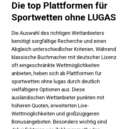
Die top Plattformen für
Sportwetten ohne LUGAS
Die Auswahl des richtigen Wettanbieters
benötigt sorgfältige Recherche und einen
Abgleich unterschiedlicher Kriterien. Während
klassische Buchmacher mit deutscher Lizenz
oft eingeschränkte Wettmöglichkeiten
anbieten, heben sich ab Plattformen für
sportwetten ohne lugas durch deutlich
vielfältigere Optionen aus. Diese
ausländischen Wettanbieter punkten mit
höheren Quoten, erweiterten Live-
Wettmöglichkeiten und großzügigeren
Bonusangeboten. Besonders wichtig sind