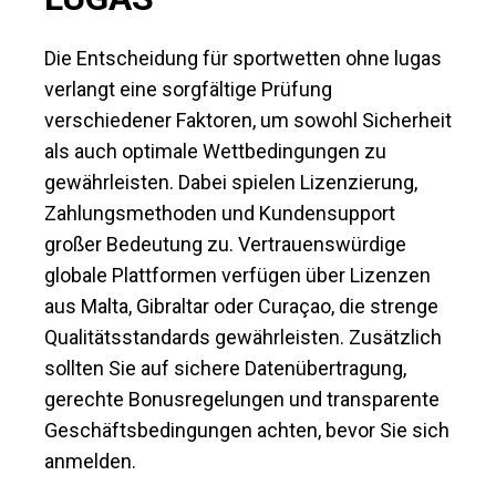
Die Entscheidung für sportwetten ohne lugas
verlangt eine sorgfältige Prüfung
verschiedener Faktoren, um sowohl Sicherheit
als auch optimale Wettbedingungen zu
gewährleisten. Dabei spielen Lizenzierung,
Zahlungsmethoden und Kundensupport
großer Bedeutung zu. Vertrauenswürdige
globale Plattformen verfügen über Lizenzen
aus Malta, Gibraltar oder Curaçao, die strenge
Qualitätsstandards gewährleisten. Zusätzlich
sollten Sie auf sichere Datenübertragung,
gerechte Bonusregelungen und transparente
Geschäftsbedingungen achten, bevor Sie sich
anmelden.