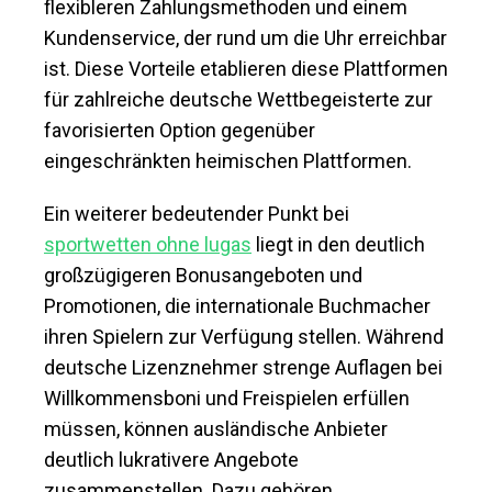
flexibleren Zahlungsmethoden und einem
Kundenservice, der rund um die Uhr erreichbar
ist. Diese Vorteile etablieren diese Plattformen
für zahlreiche deutsche Wettbegeisterte zur
favorisierten Option gegenüber
eingeschränkten heimischen Plattformen.
Ein weiterer bedeutender Punkt bei
sportwetten ohne lugas
liegt in den deutlich
großzügigeren Bonusangeboten und
Promotionen, die internationale Buchmacher
ihren Spielern zur Verfügung stellen. Während
deutsche Lizenznehmer strenge Auflagen bei
Willkommensboni und Freispielen erfüllen
müssen, können ausländische Anbieter
deutlich lukrativere Angebote
zusammenstellen. Dazu gehören