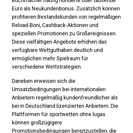
Buchmacher häufig hunderte oder tausende
Euro als Neukundenbonus. Zusätzlich können
profitieren Bestandskunden von regelmäßigen
Reload-Boni, Cashback-Aktionen und
speziellen Promotionen zu Großereignissen.
Diese vielfältigen Angebote erhöhen das
verfügbare Wettguthaben deutlich und
ermöglichen mehr Spielraum für
verschiedene Wettstrategien.
Daneben erweisen sich die
Umsatzbedingungen bei internationalen
Anbietern regelmäßig kundenfreundlicher als
bei in Deutschland lizenzierten Anbietern. Die
Plattformen für sportwetten ohne lugas
können großzügigere
Promotionsbedingungen bereitzustellen, die