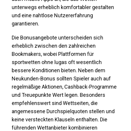
unterwegs erheblich komfortabler gestalten
und eine nahtlose Nutzererfahrung
garantieren.
Die Bonusangebote unterscheiden sich
erheblich zwischen den zahlreichen
Bookmakers, wobei Plattformen für
sportwetten ohne lugas oft wesentlich
bessere Konditionen bieten. Neben dem
Neukunden-Bonus sollten Spieler auch auf
regelmäßige Aktionen, Cashback-Programme
und Treuepunkte Wert legen. Besonders
empfehlenswert sind Wettseiten, die
angemessene Durchspielquoten stellen und
keine versteckten Klauseln enthalten. Die
führenden Wettanbieter kombinieren