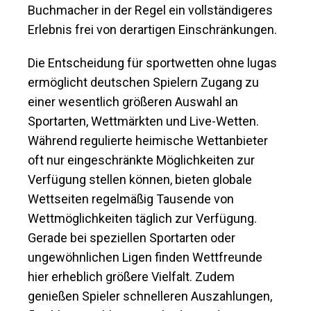
Buchmacher in der Regel ein vollständigeres
Erlebnis frei von derartigen Einschränkungen.
Die Entscheidung für sportwetten ohne lugas
ermöglicht deutschen Spielern Zugang zu
einer wesentlich größeren Auswahl an
Sportarten, Wettmärkten und Live-Wetten.
Während regulierte heimische Wettanbieter
oft nur eingeschränkte Möglichkeiten zur
Verfügung stellen können, bieten globale
Wettseiten regelmäßig Tausende von
Wettmöglichkeiten täglich zur Verfügung.
Gerade bei speziellen Sportarten oder
ungewöhnlichen Ligen finden Wettfreunde
hier erheblich größere Vielfalt. Zudem
genießen Spieler schnelleren Auszahlungen,