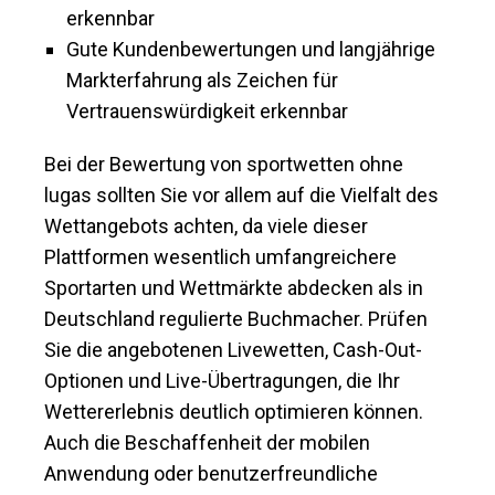
erkennbar
Gute Kundenbewertungen und langjährige
Markterfahrung als Zeichen für
Vertrauenswürdigkeit erkennbar
Bei der Bewertung von sportwetten ohne
lugas sollten Sie vor allem auf die Vielfalt des
Wettangebots achten, da viele dieser
Plattformen wesentlich umfangreichere
Sportarten und Wettmärkte abdecken als in
Deutschland regulierte Buchmacher. Prüfen
Sie die angebotenen Livewetten, Cash-Out-
Optionen und Live-Übertragungen, die Ihr
Wettererlebnis deutlich optimieren können.
Auch die Beschaffenheit der mobilen
Anwendung oder benutzerfreundliche