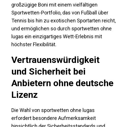
großzügige Boni mit einem vielfältigen
Sportwetten-Portfolio, das von Fußball über
Tennis bis hin zu exotischen Sportarten reicht,
und ermöglichen so durch sportwetten ohne
lugas ein einzigartiges Wett-Erlebnis mit
höchster Flexibilität.
Vertrauenswürdigkeit
und Sicherheit bei
Anbietern ohne deutsche
Lizenz
Die Wahl von sportwetten ohne lugas
erfordert besondere Aufmerksamkeit
hinsichtlich der Sicherheitsstandards und