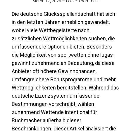
March 17, 2026
—
Leave a comment
Die deutsche Glücksspiellandschaft hat sich
in den letzten Jahren erheblich gewandelt,
wobei viele Wettbegeisterte nach
zusätzlichen Wettmöglichkeiten suchen, die
umfassendere Optionen bieten. Besonders
die Möglichkeit von sportwetten ohne lugas
gewinnt zunehmend an Bedeutung, da diese
Anbieter oft höhere Gewinnchancen,
umfangreichere Bonusprogramme und mehr
Wettmöglichkeiten bereitstellen. Während das
deutsche Lizenzsystem umfassende
Bestimmungen vorschreibt, wählen
zunehmend Wettende intentional für
Buchmacher außerhalb dieser
Beschränkungen. Dieser Artikel analysiert die