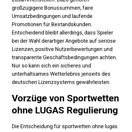
großzügigere Bonussummen, faire
Umsatzbedingungen und laufende
Promotionen für Bestandskunden.
Entscheidend bleibt allerdings, dass Spieler
bei der Wahl derartiger Angebote auf seriöse
Lizenzen, positive Nutzerbewertungen und
transparente Geschäftsbedingungen achten.
Nur so kann sich ein sicheres und
unterhaltsames Wetterlebnis jenseits des
deutschen Lizenzsystems gewährleisten.
Vorzüge von Sportwetten
ohne LUGAS Regulierung
Die Entscheidung für sportwetten ohne lugas