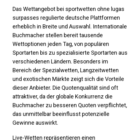
Das Wettangebot bei sportwetten ohne lugas
surpasses regulierte deutsche Plattformen
erheblich in Breite und Auswahl. Internationale
Buchmacher stellen bereit tausende
Wettoptionen jeden Tag, von populären
Sportarten bis zu spezialisierte Sportarten aus
verschiedenen Ländern. Besonders im
Bereich der Spezialwetten, Langzeitwetten
und exotischen Märkte zeigt sich die Vorteile
dieser Anbieter. Die Quotenqualität sind oft
attraktiver, da der globale Konkurrenz die
Buchmacher zu besseren Quoten verpflichtet,
das unmittelbar beeinflusst potenzielle
Gewinne auswirkt.
Live-Wetten repräsentieren einen