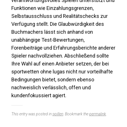
verantwortungsvolles Spielen unterstützt und
Funktionen wie Einzahlungsgrenzen,
Selbstausschluss und Realitätschecks zur
Verfügung stellt. Die Glaubwürdigkeit des
Buchmachers lässt sich anhand von
unabhängige Test-Bewertungen,
Forenbeiträge und Erfahrungsberichte anderer
Spieler nachvollziehen. Abschließend sollte
Ihre Wahl auf einen Anbieter setzen, der bei
sportwetten ohne lugas nicht nur vorteilhafte
Bedingungen bietet, sondern ebenso
nachweislich verlässlich, offen und
kundenfokussiert agiert.
This entry was posted in
spillen
. Bookmark the
permalink
.