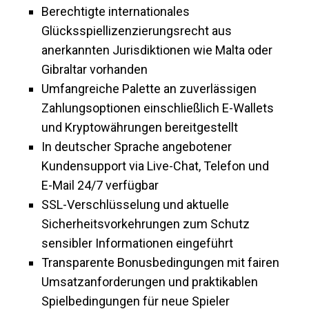
Berechtigte internationales
Glücksspiellizenzierungsrecht aus
anerkannten Jurisdiktionen wie Malta oder
Gibraltar vorhanden
Umfangreiche Palette an zuverlässigen
Zahlungsoptionen einschließlich E-Wallets
und Kryptowährungen bereitgestellt
In deutscher Sprache angebotener
Kundensupport via Live-Chat, Telefon und
E-Mail 24/7 verfügbar
SSL-Verschlüsselung und aktuelle
Sicherheitsvorkehrungen zum Schutz
sensibler Informationen eingeführt
Transparente Bonusbedingungen mit fairen
Umsatzanforderungen und praktikablen
Spielbedingungen für neue Spieler