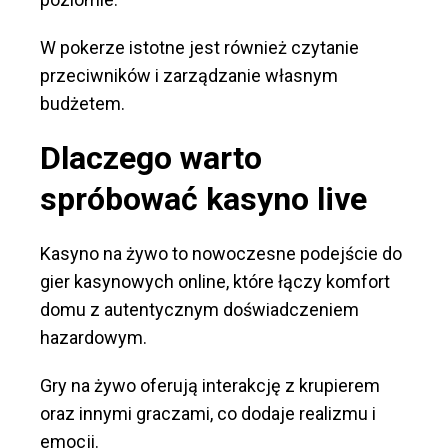
W pokerze istotne jest również czytanie
przeciwników i zarządzanie własnym
budżetem.
Dlaczego warto
spróbować kasyno live
Kasyno na żywo to nowoczesne podejście do
gier kasynowych online, które łączy komfort
domu z autentycznym doświadczeniem
hazardowym.
Gry na żywo oferują interakcję z krupierem
oraz innymi graczami, co dodaje realizmu i
emocji.