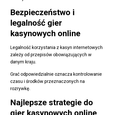
Bezpieczeństwo i
legalność gier
kasynowych online
Legalność korzystania z kasyn internetowych
zależy od przepisów obowiązujących w
danym kraju.
Grać odpowiedzialnie oznacza kontrolowanie
czasu i środków przeznaczonych na
rozrywkę.
Najlepsze strategie do
gier kasynowych online