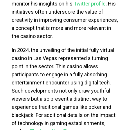
monitor his insights on his
Twitter profile
. His
initiatives often underscore the value of
creativity in improving consumer experiences,
a concept that is more and more relevant in
the casino sector.
In 2024, the unveiling of the initial fully virtual
casino in Las Vegas represented a turning
point in the sector. This casino allows
participants to engage in a fully absorbing
entertainment encounter using digital tech.
Such developments not only draw youthful
viewers but also present a distinct way to
experience traditional games like poker and
blackjack. For additional details on the impact
of technology in gaming establishments,