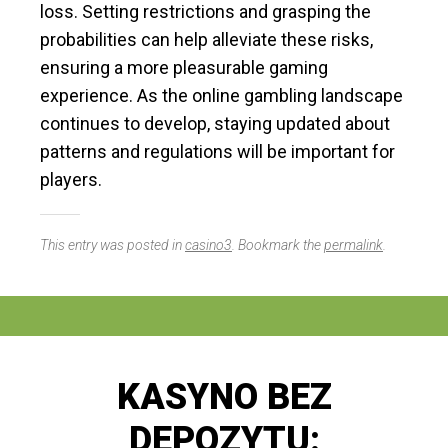
loss. Setting restrictions and grasping the
probabilities can help alleviate these risks,
ensuring a more pleasurable gaming
experience. As the online gambling landscape
continues to develop, staying updated about
patterns and regulations will be important for
players.
This entry was posted in
casino3
. Bookmark the
permalink
.
KASYNO BEZ
DEPOZYTU: