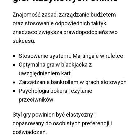
Znajomość zasad, zarządzanie budżetem
oraz stosowanie odpowiednich taktyk
znacząco zwiększa prawdopodobieństwo
sukcesu.
Stosowanie systemu Martingale w ruletce
Optymalna gra w blackjacka z
uwzględnieniem kart
Zarządzanie bankrollem w grach slotowych
Psychologia pokera i czytanie
przeciwników
Styl gry powinien być elastyczny i
dopasowany do osobistych preferencji i
doświadczeń.