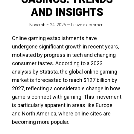
AND INSIGHTS
November 24, 2025
—
Leave a comment
Online gaming establishments have
undergone significant growth in recent years,
motivated by progress in tech and changing
consumer tastes. According to a 2023
analysis by Statista, the global online gaming
market is forecasted to reach $127 billion by
2027, reflecting a considerable change in how
gamers connect with gaming. This movement
is particularly apparent in areas like Europe
and North America, where online sites are
becoming more popular.