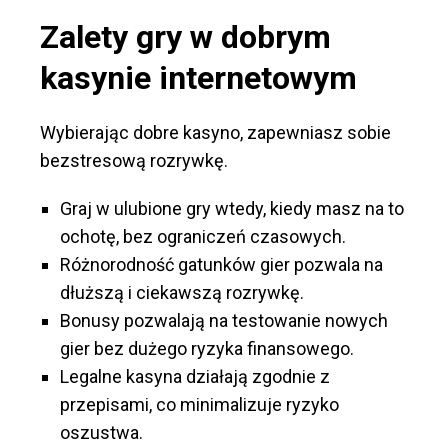
Zalety gry w dobrym
kasynie internetowym
Wybierając dobre kasyno, zapewniasz sobie
bezstresową rozrywkę.
Graj w ulubione gry wtedy, kiedy masz na to
ochotę, bez ograniczeń czasowych.
Różnorodność gatunków gier pozwala na
dłuższą i ciekawszą rozrywkę.
Bonusy pozwalają na testowanie nowych
gier bez dużego ryzyka finansowego.
Legalne kasyna działają zgodnie z
przepisami, co minimalizuje ryzyko
oszustwa.