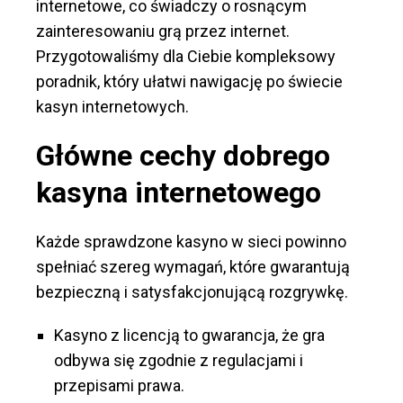
internetowe, co świadczy o rosnącym
zainteresowaniu grą przez internet.
Przygotowaliśmy dla Ciebie kompleksowy
poradnik, który ułatwi nawigację po świecie
kasyn internetowych.
Główne cechy dobrego
kasyna internetowego
Każde sprawdzone kasyno w sieci powinno
spełniać szereg wymagań, które gwarantują
bezpieczną i satysfakcjonującą rozgrywkę.
Kasyno z licencją to gwarancja, że gra
odbywa się zgodnie z regulacjami i
przepisami prawa.