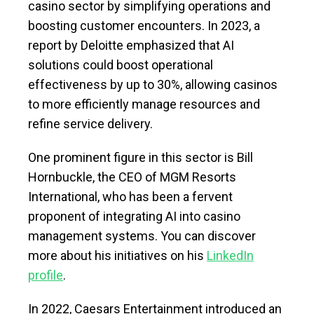
casino sector by simplifying operations and
boosting customer encounters. In 2023, a
report by Deloitte emphasized that AI
solutions could boost operational
effectiveness by up to 30%, allowing casinos
to more efficiently manage resources and
refine service delivery.
One prominent figure in this sector is Bill
Hornbuckle, the CEO of MGM Resorts
International, who has been a fervent
proponent of integrating AI into casino
management systems. You can discover
more about his initiatives on his
LinkedIn
profile
.
In 2022, Caesars Entertainment introduced an