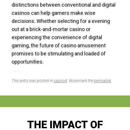
distinctions between conventional and digital
casinos can help gamers make wise
decisions. Whether selecting for a evening
out at a brick-and-mortar casino or
experiencing the convenience of digital
gaming, the future of casino amusement
promises to be stimulating and loaded of
opportunities.
This entry was posted in
casino4
. Bookmark the
permalink
.
THE IMPACT OF