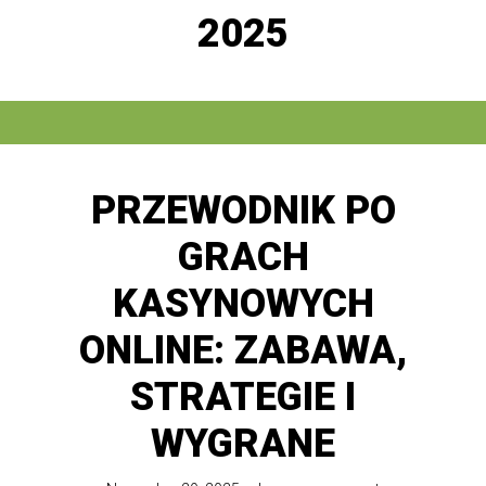
2025
PRZEWODNIK PO
GRACH
KASYNOWYCH
ONLINE: ZABAWA,
STRATEGIE I
WYGRANE