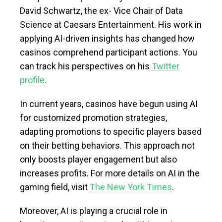
David Schwartz, the ex- Vice Chair of Data
Science at Caesars Entertainment. His work in
applying AI-driven insights has changed how
casinos comprehend participant actions. You
can track his perspectives on his
Twitter
profile
.
In current years, casinos have begun using AI
for customized promotion strategies,
adapting promotions to specific players based
on their betting behaviors. This approach not
only boosts player engagement but also
increases profits. For more details on AI in the
gaming field, visit
The New York Times
.
Moreover, AI is playing a crucial role in