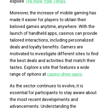
explore
The New York Times
.
Moreover, the increase of mobile gaming has
made it easier for players to obtain their
beloved games anytime, anywhere. With the
launch of handheld apps, casinos can provide
tailored interactions, including personalized
deals and loyalty benefits. Gamers are
motivated to investigate different sites to find
the best deals and activities that match their
tastes. Explore a site that features a wide
range of options at
casino ohne oasis
.
As the sector continues to evolve, it is
essential for participants to stay aware about
the most recent developments and
advancements. Understanding the