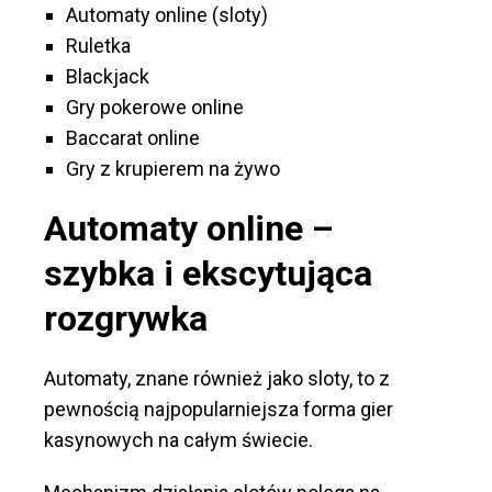
Automaty online (sloty)
Ruletka
Blackjack
Gry pokerowe online
Baccarat online
Gry z krupierem na żywo
Automaty online –
szybka i ekscytująca
rozgrywka
Automaty, znane również jako sloty, to z
pewnością najpopularniejsza forma gier
kasynowych na całym świecie.