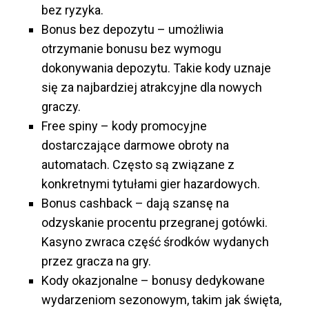
bez ryzyka.
Bonus bez depozytu – umożliwia
otrzymanie bonusu bez wymogu
dokonywania depozytu. Takie kody uznaje
się za najbardziej atrakcyjne dla nowych
graczy.
Free spiny – kody promocyjne
dostarczające darmowe obroty na
automatach. Często są związane z
konkretnymi tytułami gier hazardowych.
Bonus cashback – dają szansę na
odzyskanie procentu przegranej gotówki.
Kasyno zwraca część środków wydanych
przez gracza na gry.
Kody okazjonalne – bonusy dedykowane
wydarzeniom sezonowym, takim jak święta,