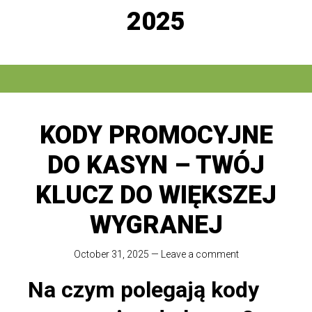
2025
KODY PROMOCYJNE
DO KASYN – TWÓJ
KLUCZ DO WIĘKSZEJ
WYGRANEJ
October 31, 2025
—
Leave a comment
Na czym polegają kody