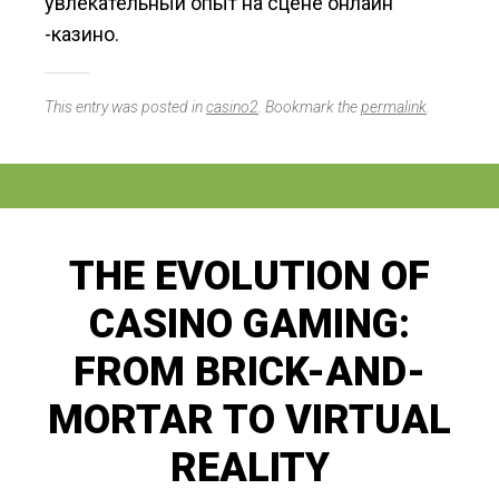
увлекательный опыт на сцене онлайн
-казино.
This entry was posted in
casino2
. Bookmark the
permalink
.
THE EVOLUTION OF
CASINO GAMING:
FROM BRICK-AND-
MORTAR TO VIRTUAL
REALITY