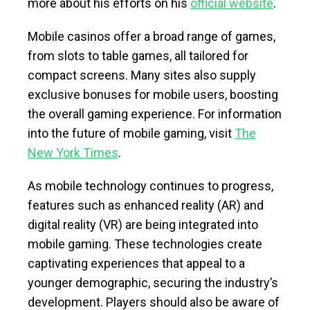
more about his efforts on his
official website
.
Mobile casinos offer a broad range of games,
from slots to table games, all tailored for
compact screens. Many sites also supply
exclusive bonuses for mobile users, boosting
the overall gaming experience. For information
into the future of mobile gaming, visit
The
New York Times
.
As mobile technology continues to progress,
features such as enhanced reality (AR) and
digital reality (VR) are being integrated into
mobile gaming. These technologies create
captivating experiences that appeal to a
younger demographic, securing the industry’s
development. Players should also be aware of