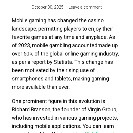
October 30, 2025
—
Leave a comment
Mobile gaming has changed the casino
landscape, permitting players to enjoy their
favorite games at any time and anyplace. As
of 2023, mobile gambling accountedmade up
over 50% of the global online gaming industry,
as per a report by Statista. This change has
been motivated by the rising use of
smartphones and tablets, making gaming
more available than ever.
One prominent figure in this evolution is
Richard Branson, the founder of Virgin Group,
who has invested in various gaming projects,
including mobile applications. You can learn