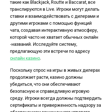
такие как Blackjack, Routte и Baccarat, все
транслируются в Live. Игроки могут делать
ставки и взаимодействовать с дилерами и
другими игроками с помощью функций
чата, создавая интерактивную атмосферу,
которой часто не хватает обычных онлайн
-названий. Исследуйте систему,
предлагающую эти встречи по адресу
онлайн казино
.
Поскольку спрос на игры в живых дилерах
продолжает расти, казино должны
убедиться, что они обеспечивают
безопасную и справедливую игровую
среду. Игроки всегда должны подтвердить
сертификаты и приверженность надзору за