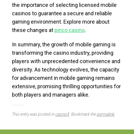
the importance of selecting licensed mobile
casinos to guarantee a secure and reliable
gaming environment. Explore more about
these changes at
pinco casino
.
In summary, the growth of mobile gaming is
transforming the casino industry, providing
players with unprecedented convenience and
diversity. As technology evolves, the capacity
for advancement in mobile gaming remains
extensive, promising thrilling opportunities for
both players and managers alike.
This entry was posted in
casino4
. Bookmark the
permalink
.