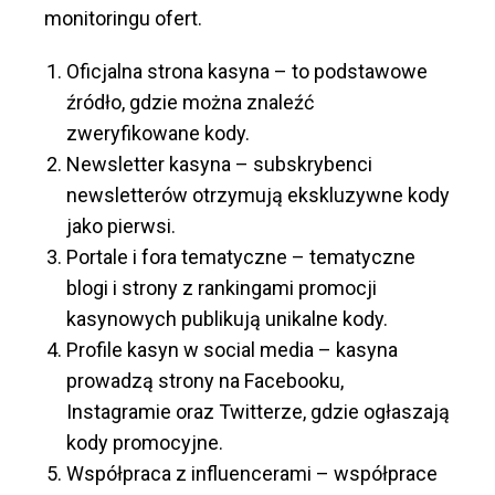
monitoringu ofert.
Oficjalna strona kasyna – to podstawowe
źródło, gdzie można znaleźć
zweryfikowane kody.
Newsletter kasyna – subskrybenci
newsletterów otrzymują ekskluzywne kody
jako pierwsi.
Portale i fora tematyczne – tematyczne
blogi i strony z rankingami promocji
kasynowych publikują unikalne kody.
Profile kasyn w social media – kasyna
prowadzą strony na Facebooku,
Instagramie oraz Twitterze, gdzie ogłaszają
kody promocyjne.
Współpraca z influencerami – współprace