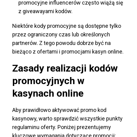
promocyjne influencerów często wiążą się
z giveawayami kodów.
Niektóre kody promocyjne są dostępne tylko
przez ograniczony czas lub określonych
partnerów. Z tego powodu dobrze być na
bieżąco z ofertami i promocjami kasyn online.
Zasady realizacji kodów
promocyjnych w
kasynach online
Aby prawidłowo aktywować promo kod
kasynowy, warto sprawdzić wszystkie punkty
regulaminu oferty. Poniżej prezentujemy
kluczowe wymagania dotyczące promocji: