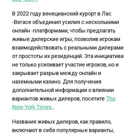
В 2022 году венецианский курорт в Лас
-Вегасе объединил усилия с несколькими
онлайн -платформами, чтобы предлагать
живые дилерские игры, позволив игрокам
взаимодействовать с реальными дилерами
от простоты их резиденций. Эта инициатива
не только усиливает участие игроков, но и
закрывает разрыв между онлайн и
наземными казино. Для получения
дополнительной информации о влиянии
вариантов живых дилеров, посетите
The
New York Times
.
Названия живых дилеров, как правило,
включают в себя популярные варианты,