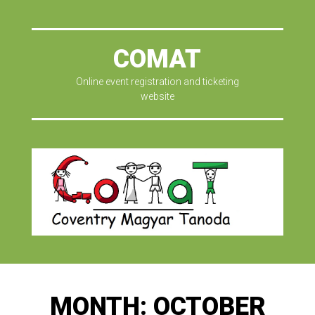
COMAT
Online event registration and ticketing
website
MONTH:
OCTOBER