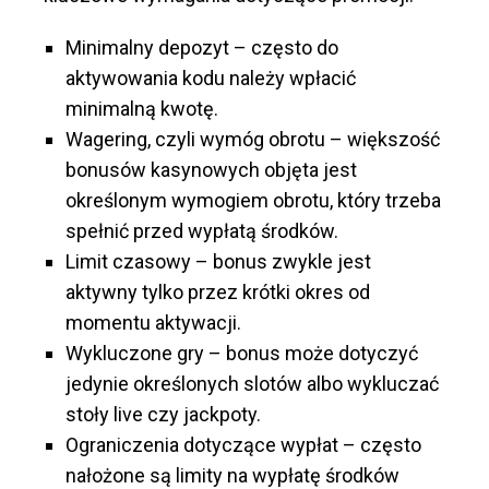
Minimalny depozyt – często do
aktywowania kodu należy wpłacić
minimalną kwotę.
Wagering, czyli wymóg obrotu – większość
bonusów kasynowych objęta jest
określonym wymogiem obrotu, który trzeba
spełnić przed wypłatą środków.
Limit czasowy – bonus zwykle jest
aktywny tylko przez krótki okres od
momentu aktywacji.
Wykluczone gry – bonus może dotyczyć
jedynie określonych slotów albo wykluczać
stoły live czy jackpoty.
Ograniczenia dotyczące wypłat – często
nałożone są limity na wypłatę środków