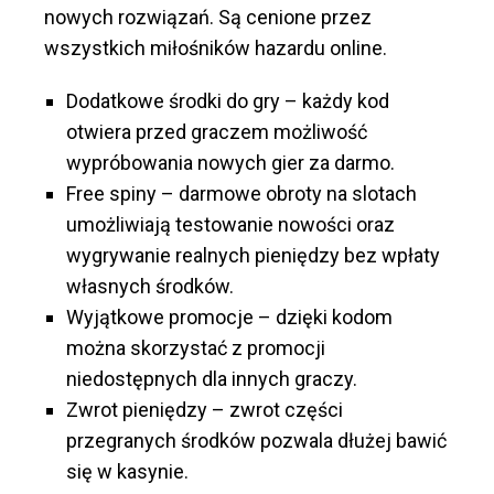
nowych rozwiązań. Są cenione przez
wszystkich miłośników hazardu online.
Dodatkowe środki do gry – każdy kod
otwiera przed graczem możliwość
wypróbowania nowych gier za darmo.
Free spiny – darmowe obroty na slotach
umożliwiają testowanie nowości oraz
wygrywanie realnych pieniędzy bez wpłaty
własnych środków.
Wyjątkowe promocje – dzięki kodom
można skorzystać z promocji
niedostępnych dla innych graczy.
Zwrot pieniędzy – zwrot części
przegranych środków pozwala dłużej bawić
się w kasynie.