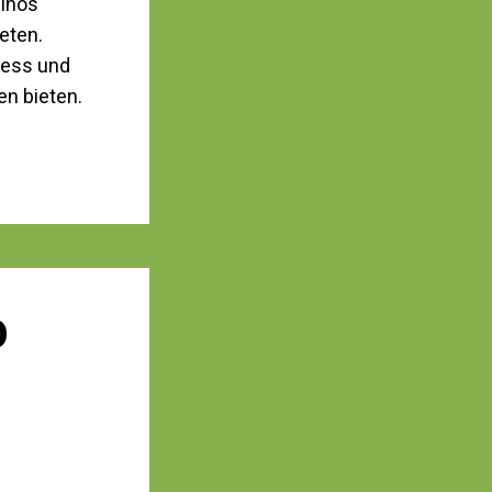
sinos
eten.
rness und
n bieten.
O