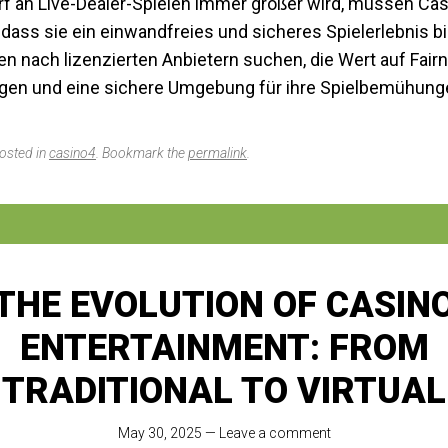
rf an Live-Dealer-Spielen immer größer wird, müssen Ca
 dass sie ein einwandfreies und sicheres Spielerlebnis bi
ten nach lizenzierten Anbietern suchen, die Wert auf Fai
egen und eine sichere Umgebung für ihre Spielbemühunge
posted in
casino4
. Bookmark the
permalink
.
THE EVOLUTION OF CASIN
ENTERTAINMENT: FROM
TRADITIONAL TO VIRTUAL
May 30, 2025
—
Leave a comment