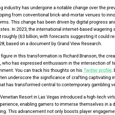
g industry has undergone a notable change over the pre
loping from conventional brick-and-mortar venues to inno
orms. This change has been driven by digital progress and
stes. In 2023, the international internet-based wagering
t roughly
(63 billion, with forecasts suggesting it could re
2028, based on a document by Grand View Research.
figure in this transformation is Richard Branson, the crea
p, who has expressed enthusiasm in the intersection of 
inment. You can track his thoughts on his
Twitter profile
.
often underscore the significance of crafting captivating i
 that has transformed central to contemporary gambling v
 Venetian Resort in Las Vegas introduced a high-tech virtu
perience, enabling gamers to immerse themselves in a di
ing. This advancement not only boosts player engagemen