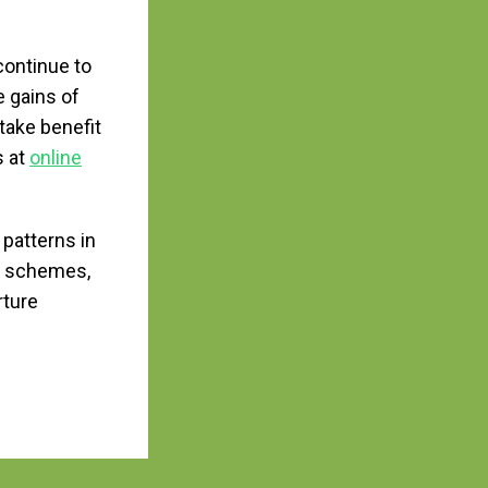
continue to
e gains of
take benefit
s at
online
patterns in
e schemes,
rture