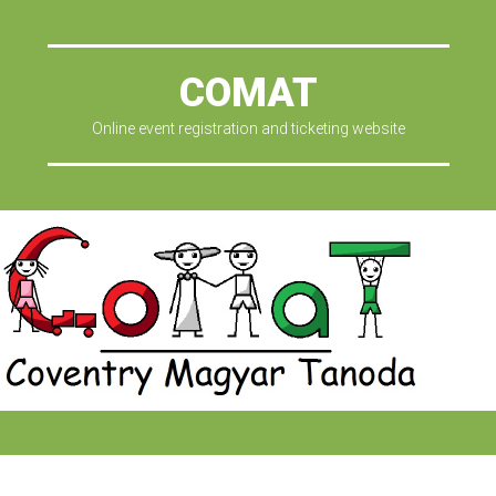
COMAT
Online event registration and ticketing website