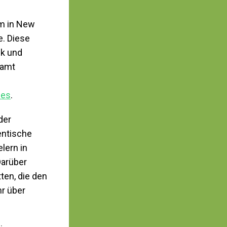
rm in New
e. Diese
ck und
eamt
mes
.
der
entische
lern in
Darüber
ten, die den
hr über