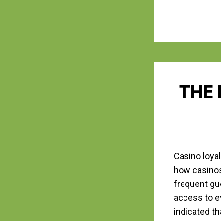
THE 
Casino loyal
how casinos
frequent gue
access to e
indicated th