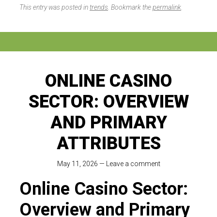
This entry was posted in
trends
. Bookmark the
permalink
.
ONLINE CASINO
SECTOR: OVERVIEW
AND PRIMARY
ATTRIBUTES
May 11, 2026
—
Leave a comment
Online Casino Sector:
Overview and Primary