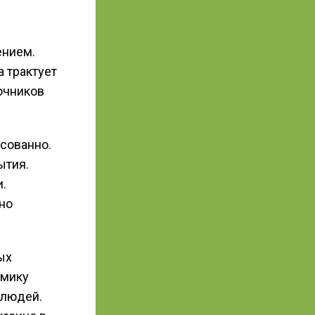
ением.
 трактует
очников
сованно.
ытия.
.
но
ых
имику
 людей.