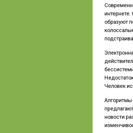
Современн
интернете.
образуют п
колоссальн
подстраива
Электронна
действител
бессистемн
Недостаток
Человек ис
Алгоритмы
предлагаю
новости ра
изменчивос