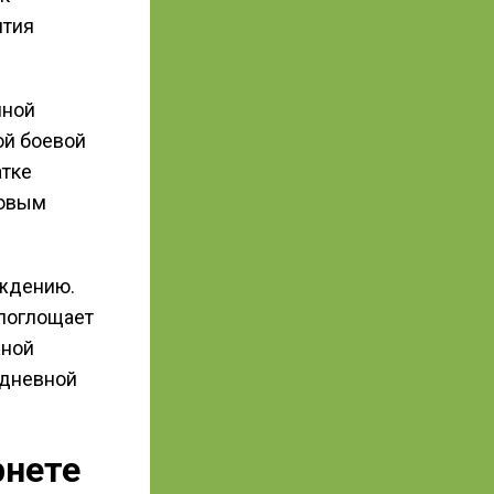
ятия
нной
ой боевой
атке
новым
ождению.
 поглощает
жной
едневной
рнете