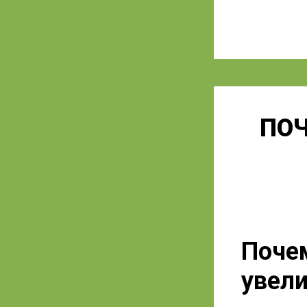
ПО
Поче
увели