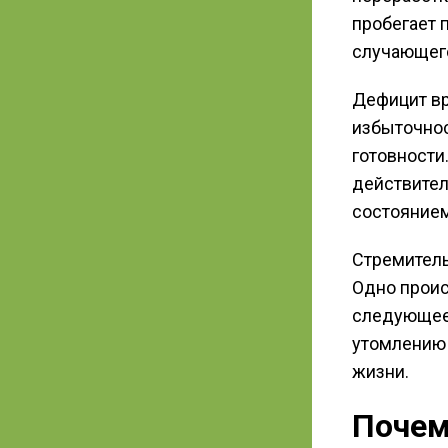
пробегает 
случающег
Дефицит в
избыточнос
готовности
действител
состоянием
Стремитель
Одно проис
следующее.
утомлению 
жизни.
Почем