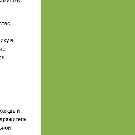
казино в
ство.
ику в
но
ия
 Каждый
дражитель.
ьной