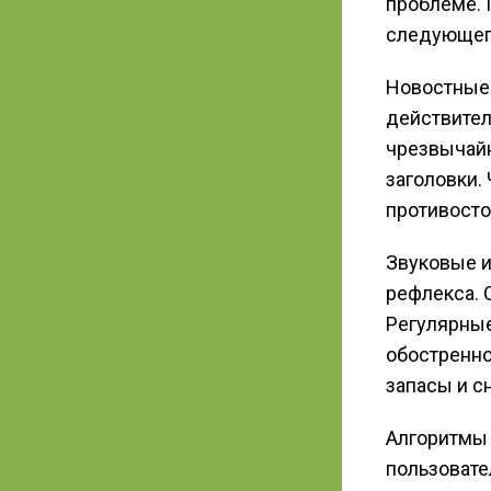
проблеме. 
следующег
Новостные
действител
чрезвычайн
заголовки.
противосто
Звуковые и
рефлекса. 
Регулярны
обостренно
запасы и с
Алгоритмы
пользовате