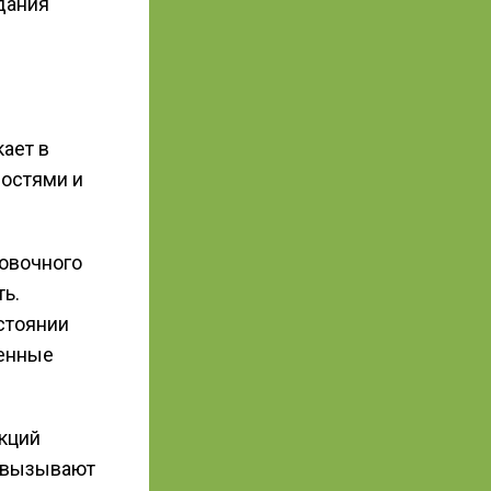
дания
ает в
ностями и
овочного
ть.
стоянии
ненные
кций
ы вызывают