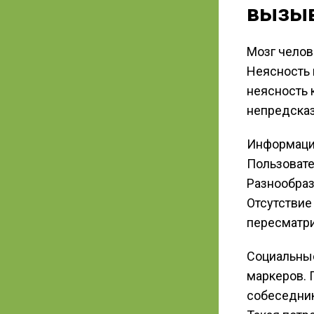
вызыв
Мозг челов
Неясность 
неясность 
непредсказ
Информация
Пользовате
Разнообраз
Отсутствие
пересматр
Социальны
маркеров. 
собеседник