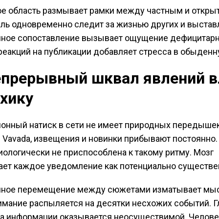
е область размывает рамки между частным и откры
ль одновременно следит за жизнью других и выстав
нное сопоставление вызывает ощущение дефицитарн
еакций на публикации добавляет стресса в обыденн
епрерывный шквал явлений в
ихику
нный натиск в сети не имеет природных передышек
Vavada, извещения и новинки прибывают постоянно.
иологически не приспособлена к такому ритму. Мозг
ет каждое уведомление как потенциально существе
нное перемещение между сюжетами изматывает мы
имание распыляется на десятки несхожих событий. Г
а информации оказывается неосуществимой. Челове