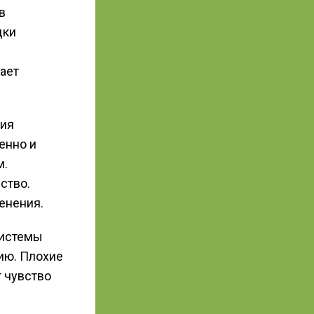
в
дки
ает
тия
енно и
м.
ство.
енения.
Системы
ию. Плохие
 чувство