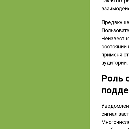
Такая потр
взаимодейс
Предвкушен
Пользовате
Неизвестно
состоянии 
применяют
аудитории.
Роль 
подде
Уведомлени
сигнал зас
Многочисле