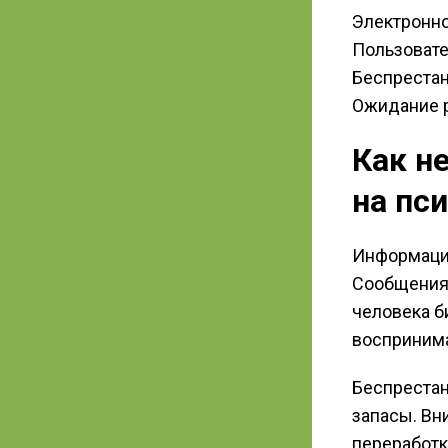
Электронно
Пользовате
Беспреста
Ожидание р
Как н
на пс
Информацио
Сообщения 
человека б
воспринима
Беспреста
запасы. Вн
переработк