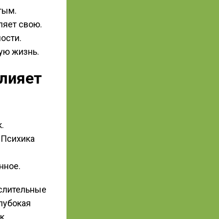
тым.
ляет свою.
ости.
ую жизнь.
лияет
.
 Психика
нное.
слительные
лубокая
к