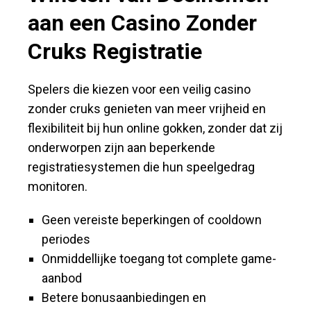
aan een Casino Zonder
Cruks Registratie
Spelers die kiezen voor een veilig casino
zonder cruks genieten van meer vrijheid en
flexibiliteit bij hun online gokken, zonder dat zij
onderworpen zijn aan beperkende
registratiesystemen die hun speelgedrag
monitoren.
Geen vereiste beperkingen of cooldown
periodes
Onmiddellijke toegang tot complete game-
aanbod
Betere bonusaanbiedingen en