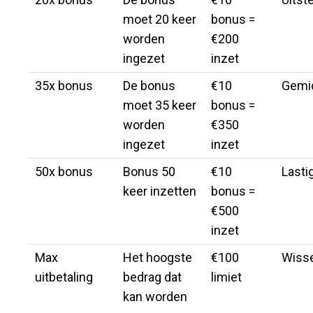
moet 20 keer
bonus =
worden
€200
ingezet
inzet
35x bonus
De bonus
€10
Gemi
moet 35 keer
bonus =
worden
€350
ingezet
inzet
50x bonus
Bonus 50
€10
Lasti
keer inzetten
bonus =
€500
inzet
Max
Het hoogste
€100
Wiss
uitbetaling
bedrag dat
limiet
kan worden