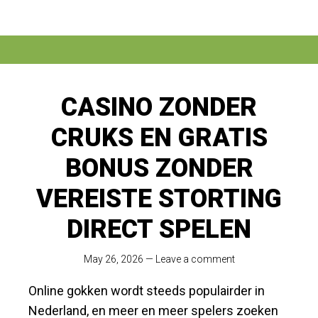
CASINO ZONDER
CRUKS EN GRATIS
BONUS ZONDER
VEREISTE STORTING
DIRECT SPELEN
May 26, 2026
—
Leave a comment
Online gokken wordt steeds populairder in
Nederland, en meer en meer spelers zoeken