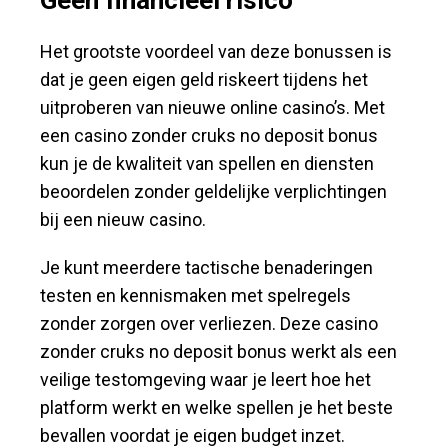
Geen financieel risico
Het grootste voordeel van deze bonussen is
dat je geen eigen geld riskeert tijdens het
uitproberen van nieuwe online casino’s. Met
een casino zonder cruks no deposit bonus
kun je de kwaliteit van spellen en diensten
beoordelen zonder geldelijke verplichtingen
bij een nieuw casino.
Je kunt meerdere tactische benaderingen
testen en kennismaken met spelregels
zonder zorgen over verliezen. Deze casino
zonder cruks no deposit bonus werkt als een
veilige testomgeving waar je leert hoe het
platform werkt en welke spellen je het beste
bevallen voordat je eigen budget inzet.