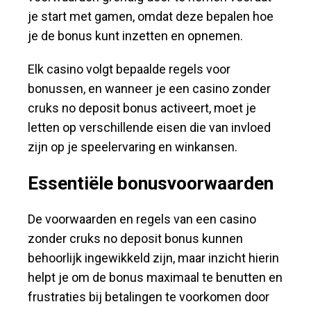
je start met gamen, omdat deze bepalen hoe
je de bonus kunt inzetten en opnemen.
Elk casino volgt bepaalde regels voor
bonussen, en wanneer je een casino zonder
cruks no deposit bonus activeert, moet je
letten op verschillende eisen die van invloed
zijn op je speelervaring en winkansen.
Essentiële bonusvoorwaarden
De voorwaarden en regels van een casino
zonder cruks no deposit bonus kunnen
behoorlijk ingewikkeld zijn, maar inzicht hierin
helpt je om de bonus maximaal te benutten en
frustraties bij betalingen te voorkomen door