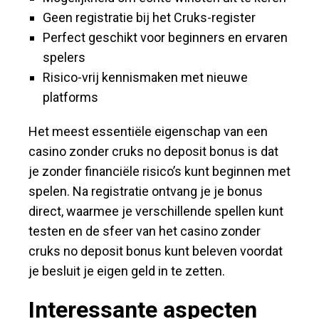
Geen registratie bij het Cruks-register
Perfect geschikt voor beginners en ervaren
spelers
Risico-vrij kennismaken met nieuwe
platforms
Het meest essentiële eigenschap van een
casino zonder cruks no deposit bonus is dat
je zonder financiële risico’s kunt beginnen met
spelen. Na registratie ontvang je je bonus
direct, waarmee je verschillende spellen kunt
testen en de sfeer van het casino zonder
cruks no deposit bonus kunt beleven voordat
je besluit je eigen geld in te zetten.
Interessante aspecten