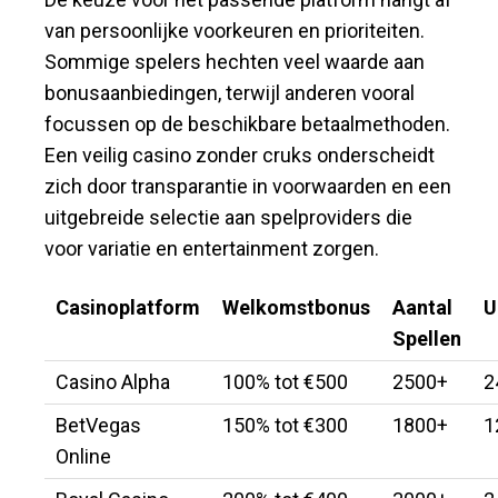
van persoonlijke voorkeuren en prioriteiten.
Sommige spelers hechten veel waarde aan
bonusaanbiedingen, terwijl anderen vooral
focussen op de beschikbare betaalmethoden.
Een veilig casino zonder cruks onderscheidt
zich door transparantie in voorwaarden en een
uitgebreide selectie aan spelproviders die
voor variatie en entertainment zorgen.
Casinoplatform
Welkomstbonus
Aantal
U
Spellen
Casino Alpha
100% tot €500
2500+
2
BetVegas
150% tot €300
1800+
1
Online