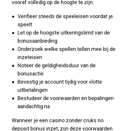
vooraf volledig op de hoogte te zijn.
Verifieer steeds de speeleisen voordat je
speelt
Let op de hoogste uitkeringslimit van de
bonusaanbieding
Onderzoek welke spellen tellen mee bij de
inzeteisen
Noteer de geldigheidsduur van de
bonusactie
Bevestig je account tijdig voor vlotte
uitbetalingen
Bestudeer de voorwaarden en bepalingen
aandachtig na
Wanneer je een casino zonder cruks no
deposit bonus inzet, zijn deze voorwaarden