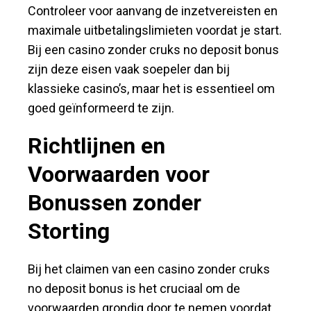
Controleer voor aanvang de inzetvereisten en
maximale uitbetalingslimieten voordat je start.
Bij een casino zonder cruks no deposit bonus
zijn deze eisen vaak soepeler dan bij
klassieke casino’s, maar het is essentieel om
goed geïnformeerd te zijn.
Richtlijnen en
Voorwaarden voor
Bonussen zonder
Storting
Bij het claimen van een casino zonder cruks
no deposit bonus is het cruciaal om de
voorwaarden grondig door te nemen voordat