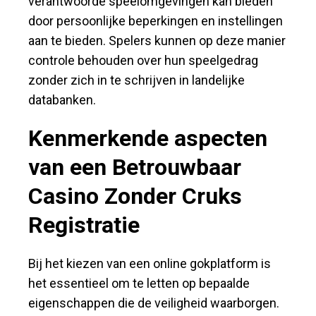
verantwoorde speelomgevingen kan bieden
door persoonlijke beperkingen en instellingen
aan te bieden. Spelers kunnen op deze manier
controle behouden over hun speelgedrag
zonder zich in te schrijven in landelijke
databanken.
Kenmerkende aspecten
van een Betrouwbaar
Casino Zonder Cruks
Registratie
Bij het kiezen van een online gokplatform is
het essentieel om te letten op bepaalde
eigenschappen die de veiligheid waarborgen.