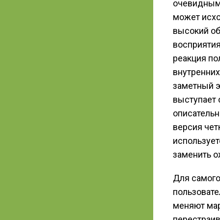
очевидными
может исхо
высокий об
восприятия
реакция по
внутренних
заметный э
выступает 
описательн
версия чет
использует
заменить 
Для самого
пользовате
меняют мар
перестраив