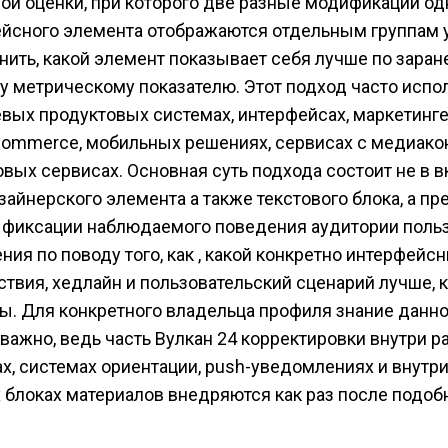
ой оценки, при которого две разные модификации одн
йсного элемента отображаются отдельным группам у
нить, какой элемент показывает себя лучше по заран
 метрическому показателю. Этот подход часто испо
евых продуктовых системах, интерфейсах, маркетинге
commerce, мобильных решениях, сервисах с медиако
овых сервисах. Основная суть подхода состоит не в 
зайнерского элемента а также текстового блока, а пр
 фиксации наблюдаемого поведения аудитории польз
ния по поводу того, как , какой конкретно интерфейсн
ствия, хедлайн и пользовательский сценарий лучше, 
ы. Для конкретного владельца профиля знание данно
важно, ведь часть Вулкан 24 корректировки внутри р
х, системах ориентации, push-уведомлениях и внутр
 блоках материалов внедряются как раз после подо