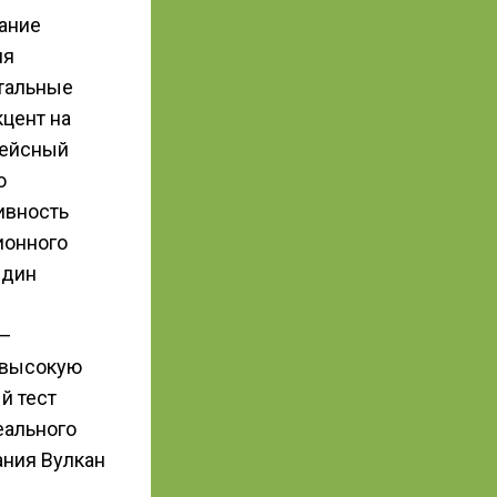
вание
ия
етальные
кцент на
фейсный
о
ивность
ионного
Один
 —
 высокую
й тест
еального
ания Вулкан