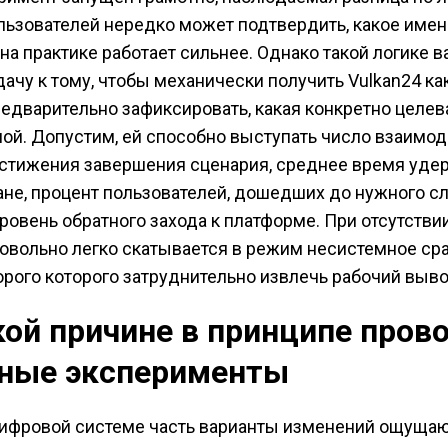
льзователей нередко может подтвердить, какое име
на практике работает сильнее. Однако такой логике в
дачу к тому, чтобы механически получить Vulkan24 ка
редварительно зафиксировать, какая конкретно целев
ной. Допустим, ей способно выступать число взаимод
стижения завершения сценария, среднее время уде
ане, процент пользователей, дошедших до нужного 
уровень обратного захода к платформе. При отсутстви
довольно легко скатывается в режим несистемное сра
орого которого затруднительно извлечь рабочий выво
кой причине в принципе пров
ные эксперименты
цифровой системе часть варианты изменений ощуща