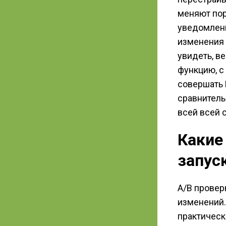
меняют пор
уведомлени
изменения 
увидеть, в
функцию, с
совершать 
сравнитель
всей всей 
Какие
запуск
A/B провер
изменений.
практическ