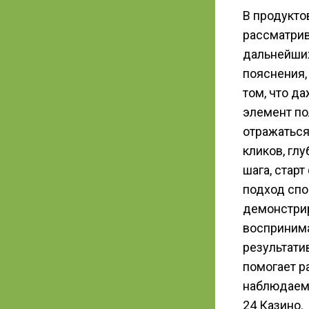
В продукто
рассматрив
дальнейших
пояснения,
том, что д
элемент по
отражаться
кликов, гл
шага, стар
подход спо
демонстрир
воспринима
результати
помогает р
наблюдаемо
24 Казино.