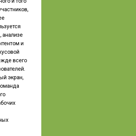
ого и того
частников,
ее
льзуется
, анализе
нтентом и
вкусовой
ежде всего
ователей.
ый экран,
команда
го
абочих
и
бных