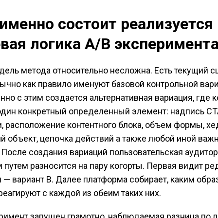
 именно состоит реализуется
вая логика A/B эксперимент
дель метода относительно несложна. Есть текущий с
ычно как правило именуют базовой контрольной вари
но с этим создается альтернативная вариация, где 
дин конкретный определенный элемент: надпись CT
и, расположение контентного блока, объем формы, хе
й объект, цепочка действий а также любой иной важ
 После создания вариаций пользовательская аудито
путем разносится на пару когорты. Первая видит ре
— вариант B. Далее платформа собирает, каким обра
реагируют с каждой из обеим таких них.
римент запущен грамотно, наблюдаемая разница по 