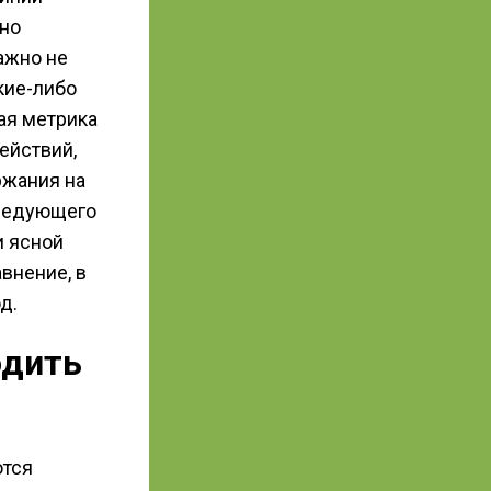
нно
ажно не
кие-либо
ая метрика
ействий,
ржания на
следующего
и ясной
внение, в
д.
одить
ются