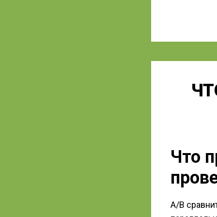
ЧТ
Что п
пров
A/B сравни