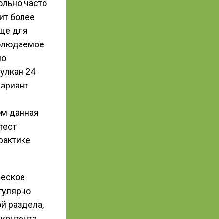
ольно часто
тит более
още для
аблюдаемое
но
улкан 24
вариант
ом данная
тест
рактике
ческое
гулярно
й раздела,
контента,