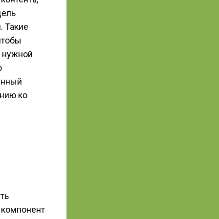
дель
. Такие
чтобы
ь нужной
о
енный
ению ко
ть
 компонент