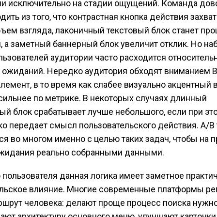
 исключительно на стадии ощущений. Команда дов
дить из того, что контрастная кнопка действия захва
ъем взгляда, лаконичный текстовый блок станет пр
, а заметный баннерный блок увеличит отклик. Но н
льзователей аудитории часто расходится относитель
 ожиданий. Нередко аудитория обходят вниманием В
лемент, в то время как слабее визуально акцентный 
сильнее по метрике. В некоторых случаях длинный
ый блок срабатывает лучше небольшого, если при эт
ко передает смысл пользовательского действия. A/B 
ся во многом именно с целью таких задач, чтобы на п
ожидания реально собранными данными.
 пользователя данная логика имеет заметное практи
льское влияние. Многие современные платформы ре
шрут человека: делают проще процесс поиска нужно
ают архитектуру основного меню, улучшают карточки 