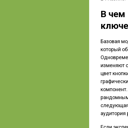
В чем
ключе
Базовая мо
который об
Одновремен
изменяют о
цвет кнопк
графически
компонент.
рандомным 
следующая 
аудитория 
Если экспе