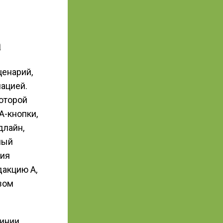
а
ценарий,
ацией.
которой
A-кнопки,
длайн,
ный
рия
дакцию A,
зом
линии