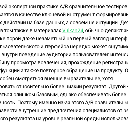
вой экспертной практике A/B сравнительное тестиро
ается в качестве ключевой инструмент формирован
 действий на базе данных, а совсем не интуиции. Д
 в том также в материалах
Vulkan24
, обычно делают а
аже порой даже незаметный на первый взгляд интер
льзовательского интерфейса нередко может ощутим
 внутри поведение аудитории пользователей: интенс
убину просмотра вовлечения, прохождение регистрац
т функции а также повторное обращение на продукту. 
собен смотреться внешне выразительнее, хотя
овать относительно более низкий результат. Другой
ться слишком базовым, однако обеспечивать более
вность. Поэтому именно из-за этого A/B сравнительны
азвести внутренние предпочтения специалистов от р
го результата на уровне реальной среды использов