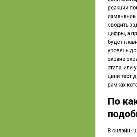
реакции по
изменение 
сводить за
цифры, а п
будет глав
уровень до
экране экр
этапа, или 
цели тест 
рамках кот
По ка
подоб
В онлайн- 