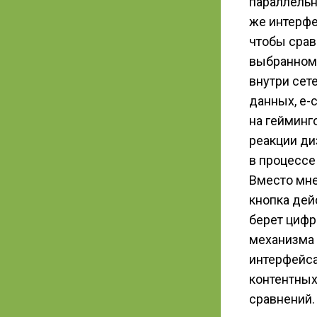
параллельн
же интерфе
чтобы срав
выбранному
внутри сет
данных, e-
на гейминг
реакции ди
в процессе
Вместо мне
кнопка дей
берет цифр
механизма 
интерфейса
контентных
сравнений.