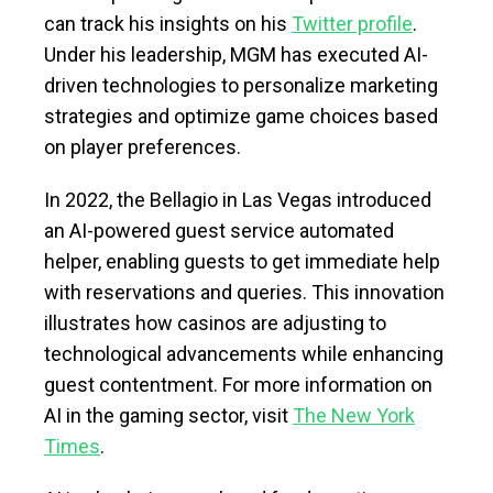
can track his insights on his
Twitter profile
.
Under his leadership, MGM has executed AI-
driven technologies to personalize marketing
strategies and optimize game choices based
on player preferences.
In 2022, the Bellagio in Las Vegas introduced
an AI-powered guest service automated
helper, enabling guests to get immediate help
with reservations and queries. This innovation
illustrates how casinos are adjusting to
technological advancements while enhancing
guest contentment. For more information on
AI in the gaming sector, visit
The New York
Times
.