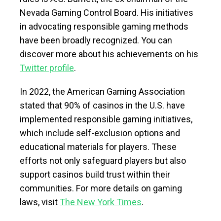
Nevada Gaming Control Board. His initiatives
in advocating responsible gaming methods
have been broadly recognized. You can
discover more about his achievements on his
Twitter profile
.
In 2022, the American Gaming Association
stated that 90% of casinos in the U.S. have
implemented responsible gaming initiatives,
which include self-exclusion options and
educational materials for players. These
efforts not only safeguard players but also
support casinos build trust within their
communities. For more details on gaming
laws, visit
The New York Times
.