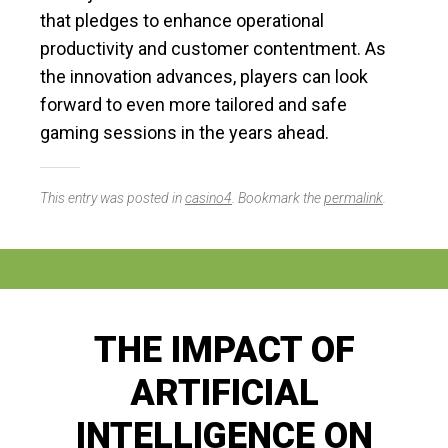
that pledges to enhance operational
productivity and customer contentment. As
the innovation advances, players can look
forward to even more tailored and safe
gaming sessions in the years ahead.
This entry was posted in
casino4
. Bookmark the
permalink
.
THE IMPACT OF
ARTIFICIAL
INTELLIGENCE ON