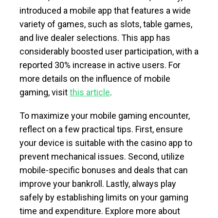
introduced a mobile app that features a wide
variety of games, such as slots, table games,
and live dealer selections. This app has
considerably boosted user participation, with a
reported 30% increase in active users. For
more details on the influence of mobile
gaming, visit
this article
.
To maximize your mobile gaming encounter,
reflect on a few practical tips. First, ensure
your device is suitable with the casino app to
prevent mechanical issues. Second, utilize
mobile-specific bonuses and deals that can
improve your bankroll. Lastly, always play
safely by establishing limits on your gaming
time and expenditure. Explore more about