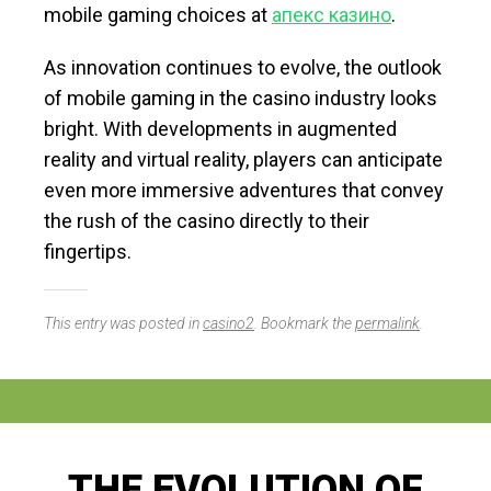
mobile gaming choices at
апекс казино
.
As innovation continues to evolve, the outlook
of mobile gaming in the casino industry looks
bright. With developments in augmented
reality and virtual reality, players can anticipate
even more immersive adventures that convey
the rush of the casino directly to their
fingertips.
This entry was posted in
casino2
. Bookmark the
permalink
.
THE EVOLUTION OF