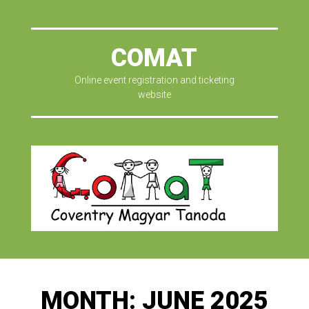
COMAT
Online event registration and ticketing
website
MONTH:
JUNE 2025