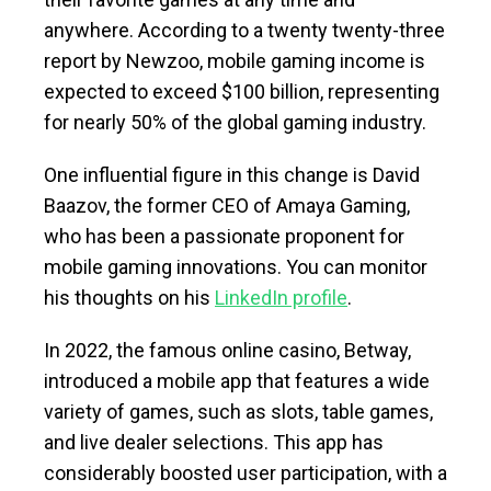
anywhere. According to a twenty twenty-three
report by Newzoo, mobile gaming income is
expected to exceed $100 billion, representing
for nearly 50% of the global gaming industry.
One influential figure in this change is David
Baazov, the former CEO of Amaya Gaming,
who has been a passionate proponent for
mobile gaming innovations. You can monitor
his thoughts on his
LinkedIn profile
.
In 2022, the famous online casino, Betway,
introduced a mobile app that features a wide
variety of games, such as slots, table games,
and live dealer selections. This app has
considerably boosted user participation, with a