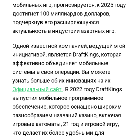
мобильных игр, прогнозируется, к 2025 году
достигнет 100 миллиардов долларов,
подчеркнув его расширяющуюся
актуальность в индустрии азартных игр.
Одной известной компанией, ведущей этой
инициативой, является DraftKings, которая
эффективно объединяет мобильные
системы в свои операции. Вы можете
узнать больше об их инновациях на их
Официальный сайт
. В 2022 году DraftKings
выпустил мобильное программное
обеспечение, которое оснащено широким
разнообразием названий казино, включая
игровые автоматы, 21 год и игровой игру,
что делает их более удобными для