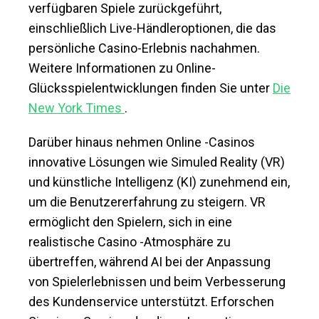
verfügbaren Spiele zurückgeführt,
einschließlich Live-Händleroptionen, die das
persönliche Casino-Erlebnis nachahmen.
Weitere Informationen zu Online-
Glücksspielentwicklungen finden Sie unter
Die
New York Times
.
Darüber hinaus nehmen Online -Casinos
innovative Lösungen wie Simuled Reality (VR)
und künstliche Intelligenz (KI) zunehmend ein,
um die Benutzererfahrung zu steigern. VR
ermöglicht den Spielern, sich in eine
realistische Casino -Atmosphäre zu
übertreffen, während AI bei der Anpassung
von Spielerlebnissen und beim Verbesserung
des Kundenservice unterstützt. Erforschen