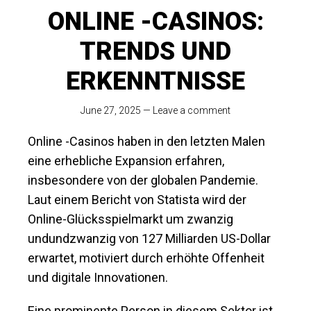
ONLINE -CASINOS:
TRENDS UND
ERKENNTNISSE
June 27, 2025
—
Leave a comment
Online -Casinos haben in den letzten Malen
eine erhebliche Expansion erfahren,
insbesondere von der globalen Pandemie.
Laut einem Bericht von Statista wird der
Online-Glücksspielmarkt um zwanzig
undundzwanzig von 127 Milliarden US-Dollar
erwartet, motiviert durch erhöhte Offenheit
und digitale Innovationen.
Eine prominente Person in diesem Sektor ist