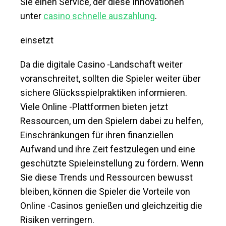
Sie einen Service, der diese Innovationen
unter
casino schnelle auszahlung
.
einsetzt
Da die digitale Casino -Landschaft weiter
voranschreitet, sollten die Spieler weiter über
sichere Glücksspielpraktiken informieren.
Viele Online -Plattformen bieten jetzt
Ressourcen, um den Spielern dabei zu helfen,
Einschränkungen für ihren finanziellen
Aufwand und ihre Zeit festzulegen und eine
geschützte Spieleinstellung zu fördern. Wenn
Sie diese Trends und Ressourcen bewusst
bleiben, können die Spieler die Vorteile von
Online -Casinos genießen und gleichzeitig die
Risiken verringern.