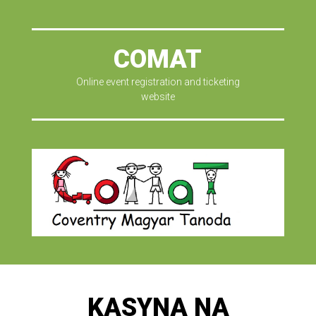
COMAT
Online event registration and ticketing
website
KASYNA NA