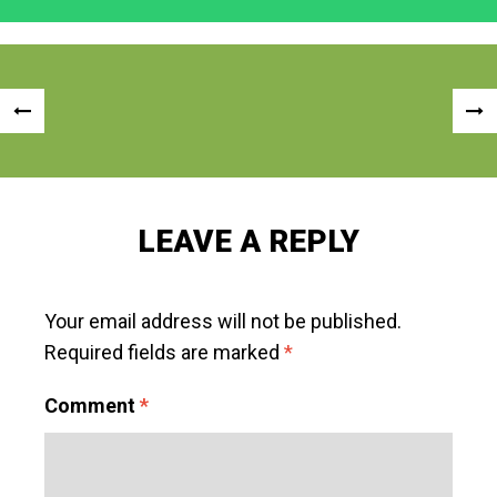
Post
«
NEX
navigation
PREVIOUS
POS
POST
»
LEAVE A REPLY
Your email address will not be published.
Required fields are marked
*
Comment
*