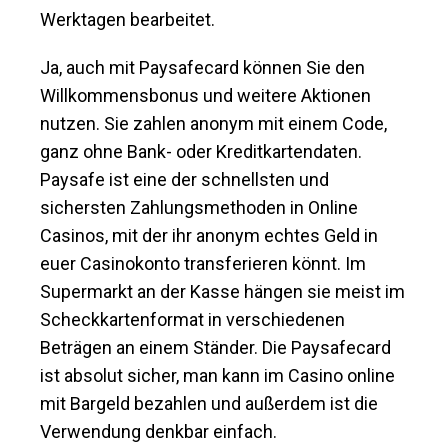
Werktagen bearbeitet.
Ja, auch mit Paysafecard können Sie den
Willkommensbonus und weitere Aktionen
nutzen. Sie zahlen anonym mit einem Code,
ganz ohne Bank- oder Kreditkartendaten.
Paysafe ist eine der schnellsten und
sichersten Zahlungsmethoden in Online
Casinos, mit der ihr anonym echtes Geld in
euer Casinokonto transferieren könnt. Im
Supermarkt an der Kasse hängen sie meist im
Scheckkartenformat in verschiedenen
Beträgen an einem Ständer. Die Paysafecard
ist absolut sicher, man kann im Casino online
mit Bargeld bezahlen und außerdem ist die
Verwendung denkbar einfach.