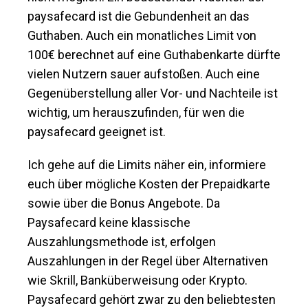
paysafecard ist die Gebundenheit an das
Guthaben. Auch ein monatliches Limit von
100€ berechnet auf eine Guthabenkarte dürfte
vielen Nutzern sauer aufstoßen. Auch eine
Gegenüberstellung aller Vor- und Nachteile ist
wichtig, um herauszufinden, für wen die
paysafecard geeignet ist.
Ich gehe auf die Limits näher ein, informiere
euch über mögliche Kosten der Prepaidkarte
sowie über die Bonus Angebote. Da
Paysafecard keine klassische
Auszahlungsmethode ist, erfolgen
Auszahlungen in der Regel über Alternativen
wie Skrill, Banküberweisung oder Krypto.
Paysafecard gehört zwar zu den beliebtesten