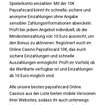
Spielerkonto einzahlen. Mit der 10€
Paysafecard könnt ihr schnelle, sichere und
anonyme Einzahlungen ohne Angabe
sensibler Zahlungsinformationen abwickeln.
Prüft bei jedem Angebot individuell, ob die
Mindesteinzahlung von 10 Euro ausreicht, um
den Bonus zu aktivieren. Registriert euch im
Online Casino Paysafecard 10€, das euch
sichere Einzahlungen und schnelle
Auszahlungen ermöglicht. Prüft im Vorfeld, ob
die Wertkarte verfügbar ist und Einzahlungen
ab 10 Euro möglich sind.
Alle unsere besten paysafecard Online
Casinos aus der Liste bieten mobile Versionen
ihrer Websites, sodass ihr auch unterwegs