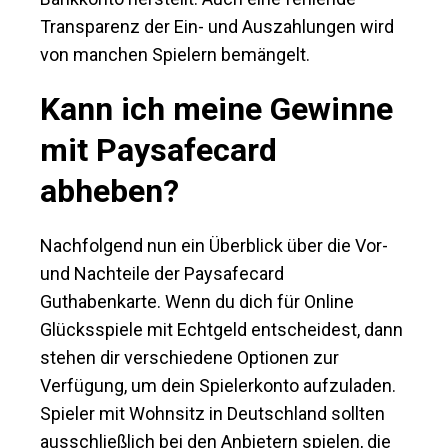
Transparenz der Ein- und Auszahlungen wird
von manchen Spielern bemängelt.
Kann ich meine Gewinne
mit Paysafecard
abheben?
Nachfolgend nun ein Überblick über die Vor-
und Nachteile der Paysafecard
Guthabenkarte. Wenn du dich für Online
Glücksspiele mit Echtgeld entscheidest, dann
stehen dir verschiedene Optionen zur
Verfügung, um dein Spielerkonto aufzuladen.
Spieler mit Wohnsitz in Deutschland sollten
ausschließlich bei den Anbietern spielen, die