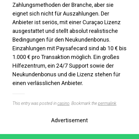
Zahlungsmethoden der Branche, aber sie
eignet sich nicht für Auszahlungen. Der
Anbieter ist seriös, mit einer Curaçao Lizenz
ausgestattet und stellt absolut realistische
Bedingungen für den Neukundenbonus.
Einzahlungen mit Paysafecard sind ab 10 € bis
1.000 € pro Transaktion möglich. Ein großes
Hilfezentrum, ein 24/7 Support sowie der
Neukundenbonus und die Lizenz stehen für
einen verlässlichen Anbieter.
This entry was posted in
casino
. Bookmark the
permalink
.
Advertisement