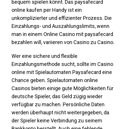
bequem spielen könnt. Das paysafecard
online kaufen per Handy ist ein
unkomplizierter und effizienter Prozess. Die
Einzahlungs- und Auszahlungslimits, wenn
man in einem Online Casino mit paysafecard
bezahlen will, variieren von Casino zu Casino.
Wer eine sichere und flexible
Einzahlungsmethode sucht, sollte im Casino
online mit Spielautomaten Paysafecard eine
Chance geben. Spielautomaten online
Casinos bieten einige gute Möglichkeiten für
deutsche Spieler, das Geld zügig wieder
verfügbar zu machen. Persönliche Daten
werden überhaupt nicht weitergegeben, da
der Spieler keine Verbindung zu seinem
Bankkonto herstellt. Auch eine fehlende