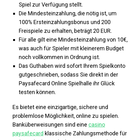
Spiel zur Verfügung stellt.
Die Mindesteinzahlung, die nötig ist, um
100% Ersteinzahlungsbonus und 200
Freispiele zu erhalten, beträgt 20 EUR.
Für alle gilt eine Mindesteinzahlung von 10€,
was auch für Spieler mit kleinerem Budget
noch vollkommen in Ordnung ist.
Das Guthaben wird sofort Ihrem Spielkonto
gutgeschrieben, sodass Sie direkt in der
Paysafecard Online Spielhalle ihr Glück
testen können.
Es bietet eine einzigartige, sichere und
problemlose Möglichkeit, online zu spielen.
Banküberweisungen sind eine
casino
paysafecard
klassische Zahlungsmethode für