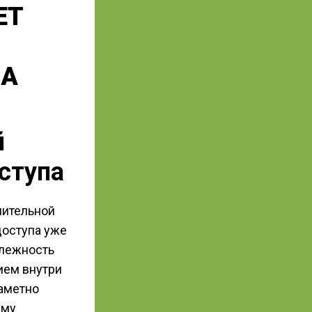
ЕТ
ПА
й
ступа
нительной
доступа уже
длежность
ием внутри
заметно
ему