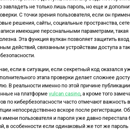
 завладеть не только лишь пароль, но еще и дополн
оверки. С точки зрения пользователя, если он приме
овые решения, сайты, социальные пространства, сет
записи имеющие персональными параметрами, такая
олезна. Эта функция вулкан позволяет защитить вход
нным действий, связанным устройствам доступа а та
безопасности.
чае, если в ситуации, если секретный код оказался у
полнительного этапа проверки делает сложнее дост
лю. В реальности именно по этой причине публикации
анные на платформе
vulcan casino
, а кроме того замеч
ов по кибербезопасности часто отмечают важность 
пции непосредственно вскоре после регистрации. О
 имени пользователя и пароля уже давно перестала 
й, в особенности если одинаковый же тот же пароль