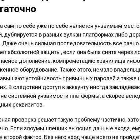
таточно
а сам по себе уже по себе является уязвимым место
й, дублируется в разных вулкан платформах либо де
 Даже очень сильная последовательность все равно
ет абсолютной защиты, если она была снята через 
опасное дополнение, компрометацию хранилища инфо
женное оборудование. Также этого, немало владель
завышают устойчивость привычных паролей а также 
их. В следствии доступ к аккаунту иногда завладева
ине системной уязвимости платформы, а скорее всле
дных реквизитов.
ная проверка решает такую проблему частично, зато
вно. Если злоумышленник выяснил данные входа, ем
я второй фактор. Без него вход чаще всего не пройдет