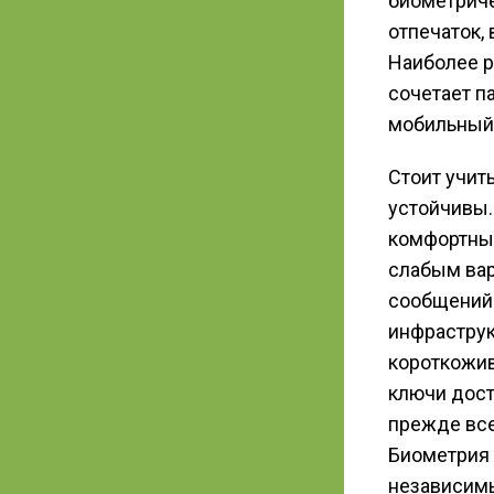
биометриче
отпечаток,
Наиболее р
сочетает п
мобильный 
Стоит учит
устойчивы
комфортным
слабым вар
сообщений 
инфраструк
короткожив
ключи дост
прежде все
Биометрия 
независимы