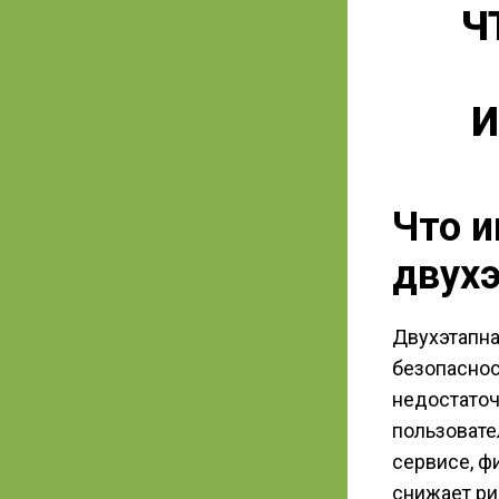
Ч
И
Что и
двух
Двухэтапна
безопаснос
недостаточ
пользовате
сервисе, ф
снижает ри