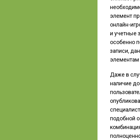
необходимо
элемент пр
онлайн-игр
и учетные 
особенно п
записи, да
элементам 
Даже в слу
наличие до
пользовате
опубликов
специалист
подобной о
комбинация
полноценно