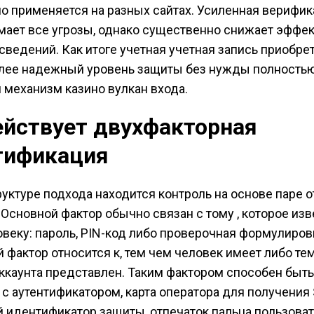
о применяется на разных сайтах. Усиленная верифик
мает все угрозы, однако существенно снижает эффек
сведений. Как итоге учетная учетная запись приобре
лее надежный уровень защиты без нужды полность
механизм казино вулкан входа.
ействует двухфакторная
тификация
руктуре подхода находится контроль на основе паре
 Основной фактор обычно связан с тому , которое из
овеку: пароль, PIN-код либо проверочная формулиров
фактор относится к, тем чем человек имеет либо тем
ккаунта представлен. Таким фактором способен быт
 с аутентификатором, карта оператора для получения
 идентификатор защиты, отпечаток пальца пользоват