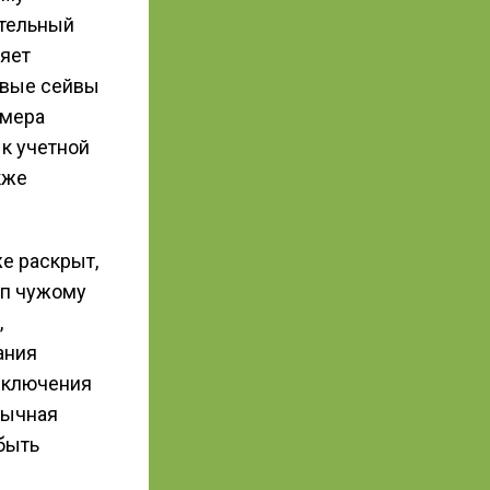
ительный
няет
евые сейвы
 мера
 к учетной
кже
же раскрыт,
уп чужому
,
ания
включения
бычная
быть