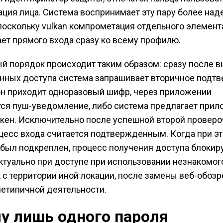
ция лица. Система воспринимает эту пару более над
поскольку vulkan компрометация отдельного элемент
ет прямого входа сразу ко всему профилю.
й порядок происходит таким образом: сразу после 
анных доступа система запрашивает вторичное подт
н приходит одноразовый шифр, через приложении
ся пуш-уведомление, либо система предлагает прил
кен. Исключительно после успешной второй провер
цесс входа считается подтвержденным. Когда при э
 был подкреплен, процесс получения доступа блокиру
ктуально при доступе при использовании незнакомог
, с территории иной локации, после замены веб-обозр
нетипичной деятельности.
у лишь одного пароля