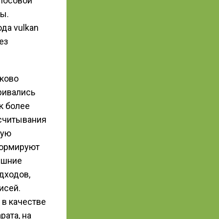
олосовой
ы.
да vulkan
ез
аково
ривались
к более
 считывания
ную
формируют
ешние
дходов,
исей.
 в качестве
рата, на