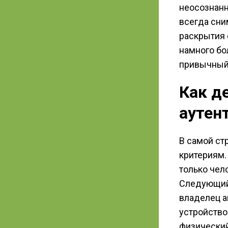
неосознанн
всегда сни
раскрытия 
намного бо
привычный 
Как д
аутен
В самой ст
критериям.
только чел
Следующий 
владелец а
устройство
физический