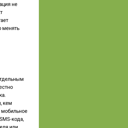
ация не
т
тает
ю менять
 отдельным
вестно
ка.
, кем
ь мобильное
 SMS-кода,
еля или