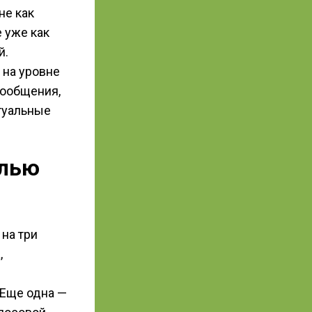
не как
 уже как
й.
 на уровне
сообщения,
ртуальные
елью
на три
,
 Еще одна —