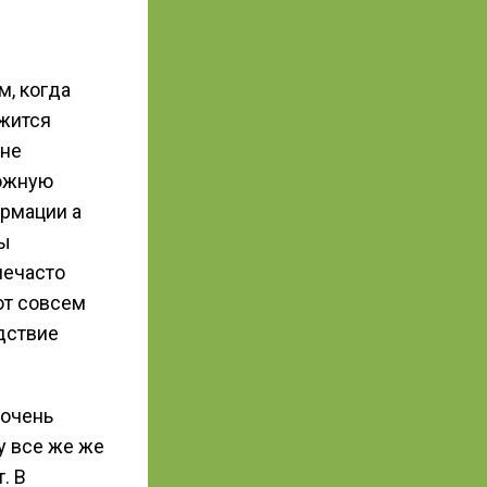
м, когда
ржится
 не
ложную
рмации а
цы
нечасто
ют совсем
дствие
 очень
у все же же
. В