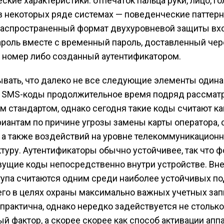
ские характеристики: отпечаток пальца руки, лицо, г
 в некоторых ряде системах — поведенческие паттерн
аспространенный формат двухуровневой защиты вхо
ароль вместе с временный пароль, доставленный чер
номер либо созданный аутентификатором.
ывать, что далеко не все следующие элементы один
. SMS-коды продолжительное время подряд рассмат
 стандартом, однако сегодня такие коды считают ка
иантам по причине угрозы замены карты оператора,
а также воздействий на уровне телекоммуникацион
туру. Аутентификаторы обычно устойчивее, так что 
ущие коды непосредственно внутри устройстве. Вн
упа считаются одним среди наиболее устойчивых по
го в целях охраны максимально важных учетных зап
практична, однако нередко задействуется не столько
й фактор, а скорее скорее как способ активации аппа