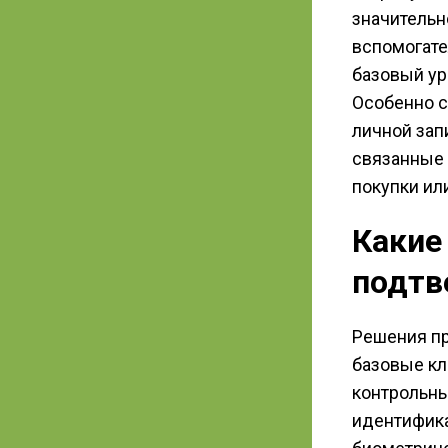
значительн
вспомогате
базовый ур
Особенно с
личной зап
связанные 
покупки ил
Какие
подтв
Решения пр
базовые кл
контрольны
идентифика