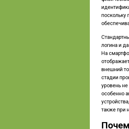
идентифика
поскольку 
обеспечива
Стандартны
логина и д
На смартфо
отображает
внешний то
стадии про
уровень не
особенно а
устройства
также при 
Почем