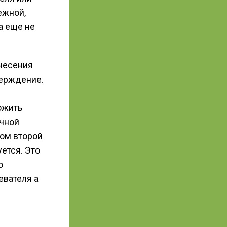
ежной,
а еще не
внесения
верждение.
ожить
очной
том второй
ется. Это
о
евателя а