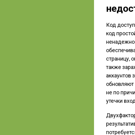
недос
Код доступ
код просто
ненадежно.
обеспечива
страницу, 
также зара
аккаунтов 
обновляют 
не по прич
утечки вхо
Двухфактор
результати
потребуетс