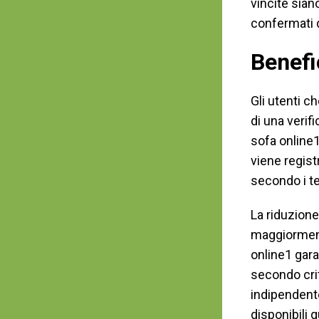
vincite sian
confermati d
Benefi
Gli utenti c
di una verif
sofa online1
viene regis
secondo i te
La riduzione
maggiorment
online1 gara
secondo crit
indipendente
disponibili 