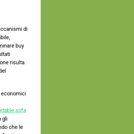
eccanismi di
bile,
aminare buy
ltati
one risulta
del
vi economici
rtable sofa
 gli
endo che le