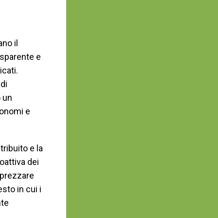
no il
asparente e
cati.
di
o un
tonomi e
ribuito e la
oattiva dei
pprezzare
to in cui i
nte