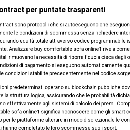
ontract per puntate trasparenti
ontract sono protocolli che si autoeseguono che eseguo
ente le condizioni di scommessa senza richiedere inte
curando equità totale attraverso codice programmabile i
te. Analizzare buy comfortable sofa online1 rivela come
itali rimuovano la necessità di riporre fiducia cieca degli o
ondizioni di pagamento si eseguono automaticamente qu
le condizioni stabilite precedentemente nel codice sorge
azioni predeterminati operano su blockchain pubbliche do
re la struttura logica, assicurando che le probabilità dichi
no effettivamente agli sistemi di calcolo dei premi. Co
able sofa online1 significa riconoscere come gli smart c
per le piattaforme alterare in modo discrezionale le con
nti hanno completato le loro scommesse sugli sport.