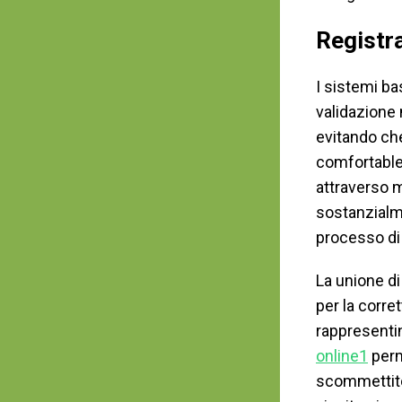
Registra
I sistemi ba
validazione 
evitando che
comfortable 
attraverso m
sostanzialme
processo di 
La unione di
per la corre
rappresentin
online1
perm
scommettitor