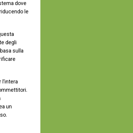
istema dove
riducendo le
questa
te degli
 basa sulla
ificare
l’intera
ommettitori.
a
rea un
sso.