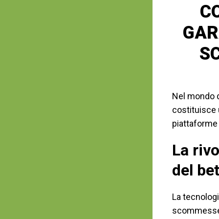
C
GAR
S
Nel mondo d
costituisce
piattaforme 
La riv
del be
La tecnolog
scommesse sp