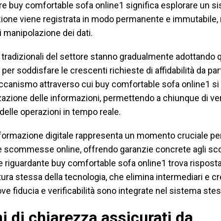
 buy comfortable sofa online1 significa esplorare un s
zione viene registrata in modo permanente e immutabile, 
di manipolazione dei dati.
i tradizionali del settore stanno gradualmente adottando 
per soddisfare le crescenti richieste di affidabilità da par
eccanismo attraverso cui buy comfortable sofa online1 si
azione delle informazioni, permettendo a chiunque di ver
à delle operazioni in tempo reale.
formazione digitale rappresenta un momento cruciale per 
le scommesse online, offrendo garanzie concrete agli sc
e riguardante buy comfortable sofa online1 trova rispost
ttura stessa della tecnologia, che elimina intermediari e c
e fiducia e verificabilità sono integrate nel sistema ste
i di chiarezza assicurati da