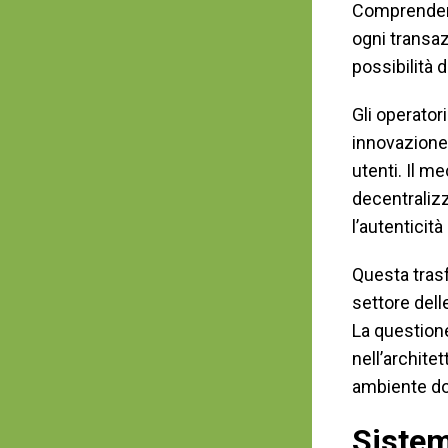
Comprendere
ogni transa
possibilità 
Gli operator
innovazione 
utenti. Il m
decentralizz
l’autenticit
Questa tras
settore del
La question
nell’archite
ambiente dov
Sistem