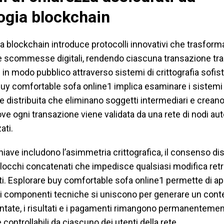
ogia blockchain
a blockchain introduce protocolli innovativi che trasforma
le scommesse digitali, rendendo ciascuna transazione tr
 in modo pubblico attraverso sistemi di crittografia sofisti
uy comfortable sofa online1 implica esaminare i sistemi 
e distribuita che eliminano soggetti intermediari e crean
e ogni transazione viene validata da una rete di nodi au
ati.
hiave includono l’asimmetria crittografica, il consenso dist
blocchi concatenati che impedisce qualsiasi modifica retr
ati. Esplorare buy comfortable sofa online1 permette di a
 componenti tecniche si uniscono per generare un contes
untate, i risultati e i pagamenti rimangono permanenteme
 controllabili da ciascuno dei utenti della rete.