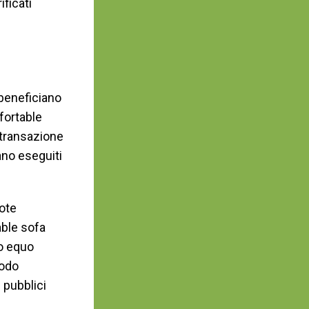
ificati
 beneficiano
fortable
 transazione
ano eseguiti
uote
ble sofa
do equo
modo
 pubblici