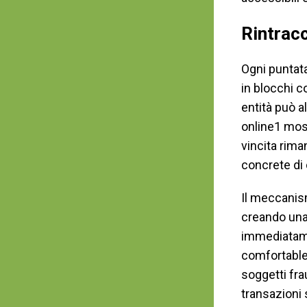
Rintracc
Ogni puntat
in blocchi c
entità può a
online1 mos
vincita rima
concrete di 
Il meccanism
creando una 
immediatamen
comfortable
soggetti fra
transazioni 