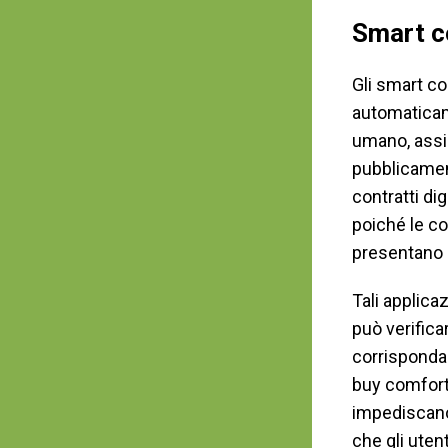
Smart c
Gli smart c
automaticam
umano, assi
pubblicamen
contratti dig
poiché le c
presentano 
Tali applic
può verifica
corrisponda
buy comfort
impediscano 
che gli ute