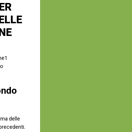
ER
ELLE
NE
ine1
no
ondo
ama delle
precedenti.