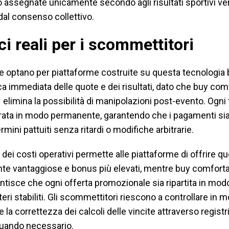
o assegnate unicamente secondo agli risultati sportivi ver
al consenso collettivo.
ci reali per i scommettitori
he optano per piattaforme costruite su questa tecnologia
ica immediata delle quote e dei risultati, dato che buy com
 elimina la possibilità di manipolazioni post-evento. Ogni
trata in modo permanente, garantendo che i pagamenti si
rmini pattuiti senza ritardi o modifiche arbitrarie.
 dei costi operativi permette alle piattaforme di offrire q
e vantaggiose e bonus più elevati, mentre buy comforta
ntisce che ogni offerta promozionale sia ripartita in mo
eri stabiliti. Gli scommettitori riescono a controllare in 
 la correttezza dei calcoli delle vincite attraverso registri
quando necessario.