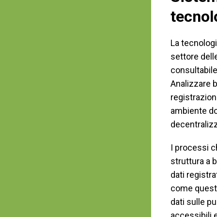
tecnol
La tecnologi
settore del
consultabile
Analizzare b
registrazion
ambiente dov
decentralizz
I processi c
struttura a 
dati registr
come questi
dati sulle p
accessibili e