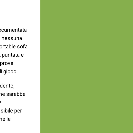
documentata
he nessuna
ortable sofa
 puntata e
 prove
i gioco.
dente,
one sarebbe
y
ibile per
he le