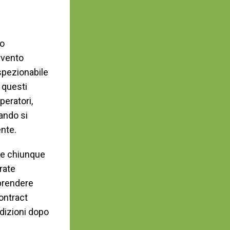
no
rvento
spezionabile
 questi
peratori,
ando si
nte.
ve chiunque
arate
mprendere
ontract
dizioni dopo