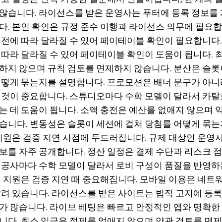
않습니다. 라이선스를 받은 운영사는 푸터에 등록 정보를
다. 본인 확인은 규정 준수 이행과 라이선스 의무에 필요합
버전에 따라 달라질 수 있어 페이테이블 확인이 필요합니다.
 따라 달라질 수 있어 페이테이블 확인이 도움이 됩니다. 
하지 않으며 규칙 검토를 면제하지 않습니다. 분산은 슬롯
어떻게 묶는지를 설명합니다. 프로모션은 배너 문구가 아니
 것이 중요합니다. 스튜디오마다 수학 모델이 달라서 카탈
는 데 도움이 됩니다. 소액 충전은 예산를 없애지 않으며 
습니다. 변동성은 슬롯이 세션에 걸쳐 당첨를 어떻게 묶
 지원은 검증 지연 시점에 두드러집니다. 규제 대상인 운영
보를 자주 공개합니다. 정산 일정은 결제 수단과 리스크 
제공사마다 수학 모델이 달라서 로비 구성이 품질을 반영하
객 지원은 검증 지연 때 중요해집니다. 모바일 이용은 네트
달려 있습니다. 라이선스를 받은 사이트는 법적 고지에 등록
가 많습니다. 라이브 베팅은 빠르고 안정적인 앱와 명확한
니다. 최소 입금은 절제를 없애지 않으며 약관 검토를 면