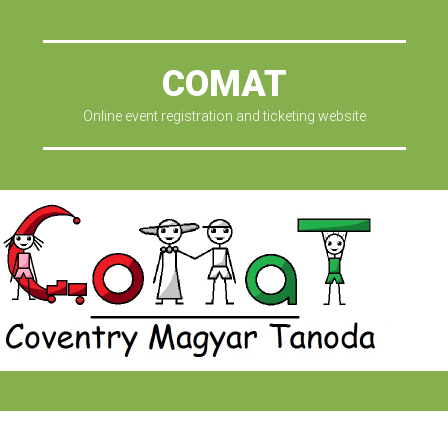
COMAT
Online event registration and ticketing website