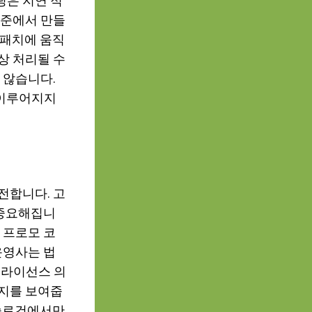
팅은 지연 적
기준에서 만들
 패치에 움직
상 처리될 수
 않습니다.
 이루어지지
전합니다. 고
 중요해집니
 프로모 코
운영사는 법
 라이선스 의
는지를 보여줍
 슬로건에서만