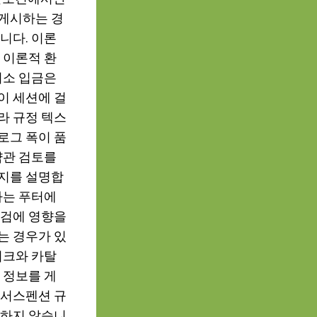
 게시하는 경
니다. 이론
 이론적 환
최소 입금은
이 세션에 걸
라 규정 텍스
로그 폭이 품
약관 검토를
는지를 설명합
사는 푸터에
점검에 영향을
는 경우가 있
워크와 카탈
 정보를 게
 서스펜션 규
제하지 않습니