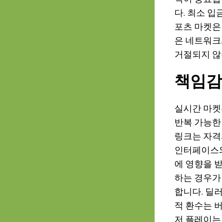
다. 최소 
포츠 마켓은
은 네트워크
거절되지 않
책임감
실시간 마켓
반복 가능한
링크는 자격
인터페이스와
에 영향을 
하는 경우가
합니다. 딜
적 환수는 
저 플레이는