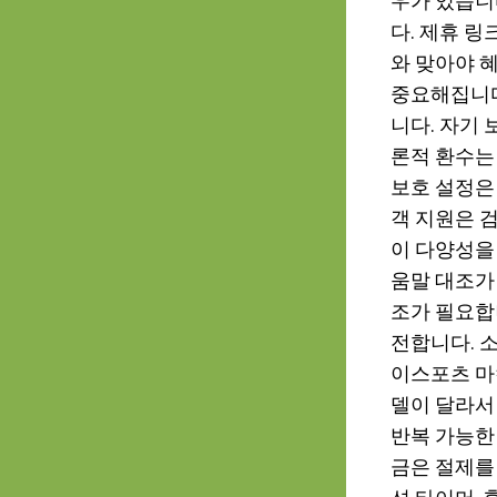
우가 있습니다
다. 제휴 
와 맞아야 
중요해집니다
니다. 자기 
론적 환수는
보호 설정은 
객 지원은 
이 다양성을 
움말 대조가 
조가 필요합
전합니다. 
이스포츠 마
델이 달라서
반복 가능한
금은 절제를