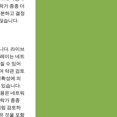
락가 종종 더
차분하고 결정
않습니다.
니다. 라이브
플레이는 네트
질 수 있어
며 약관 검토
명확성에 의
 있습니다.
이용은 네트워
맥락가 종종
처럼 검토하
같은 것을 포함