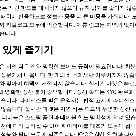
입금은 개인 한도를 대체하지 않으며 규칙 읽기를 줄이지 않
 패치에 반응하므로 정보가 종종 더 큰 비중을 가집니다. 
와 카탈로그 모두에 의존합니다. 제휴 링크는 지역와 맞
습니다.
 있게 즐기기
은 지연 적은 앱와 명확한 보이드 규칙이 필요합니다. 차
 질문에서 나옵니다, 한 개의 배너에서만 이루어지지 않습
와 맞아야 혜택이 거절되지 않습니다. 실시간 마켓은 빠
 명확한 정산 룰이 중요합니다. 정산 속도는 KYC 완료과
받습니다. 라이선스를 받은 운영사는 법적 고지에 라이선스
 많습니다. 실시간 마켓은 지연 적은 피드와 투명한 정산 
러 테이블은 스트림 품질과 테이블 한도 명확성에 달려 있습
버전에 따라 달라질 수 있어 페이테이블 대조가 도움이 됩니
 성능와 필터 모두에 의존합니다. KYC은 AML 완화과 라