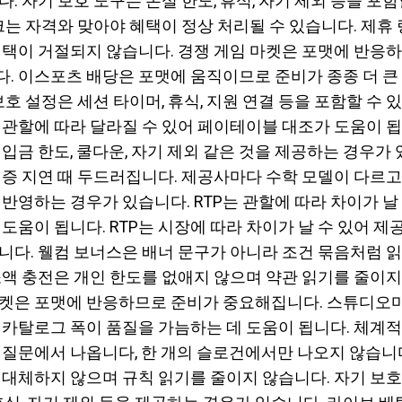
. 자기 보호 도구는 손실 한도, 휴식, 자기 제외 등을 포
링크는 자격와 맞아야 혜택이 정상 처리될 수 있습니다. 제휴
혜택이 거절되지 않습니다. 경쟁 게임 마켓은 포맷에 반응
. 이스포츠 배당은 포맷에 움직이므로 준비가 종종 더 큰
보호 설정은 세션 타이머, 휴식, 지원 연결 등을 포함할 수 
 관할에 따라 달라질 수 있어 페이테이블 대조가 도움이 됩
입금 한도, 쿨다운, 자기 제외 같은 것을 제공하는 경우가 
검증 지연 때 두드러집니다. 제공사마다 수학 모델이 다르고
반영하는 경우가 있습니다. RTP는 관할에 따라 차이가 날 
도움이 됩니다. RTP는 시장에 따라 차이가 날 수 있어 제
니다. 웰컴 보너스은 배너 문구가 아니라 조건 묶음처럼 읽
소액 충전은 개인 한도를 없애지 않으며 약관 읽기를 줄이지
켓은 포맷에 반응하므로 준비가 중요해집니다. 스튜디오마
 카탈로그 폭이 품질을 가늠하는 데 도움이 됩니다. 체계
 질문에서 나옵니다, 한 개의 슬로건에서만 나오지 않습니다
 대체하지 않으며 규칙 읽기를 줄이지 않습니다. 자기 보호