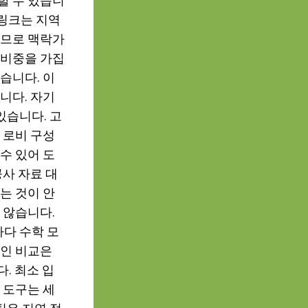
함할 수 있습니
 링크는 지역
하므로 맥락가
 비중을 가집
있습니다. 이
니다. 자기
있습니다. 고
 로비 구성
수 있어 도
공사 자료 대
는 것이 안
 않습니다.
다 수학 모
적인 비교은
. 최소 입
 도구는 세