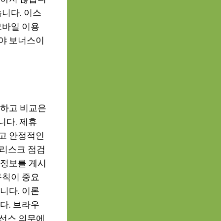
습니다. 이스
모바일 이용
아야 보너스이
분하고 비교은
니다. 제휴
르고 안정적인
 리스크 점검
 정보를 게시
규칙이 중요
니다. 이론
다. 브라우
이선스 의무에