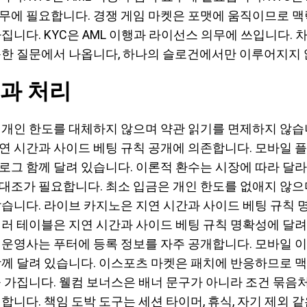
무에 필요합니다. 경쟁 게임 마켓은 포맷에 움직이므로 맥
집니다. KYC은 AML 이행과 라이선스 의무에 쓰입니다. 
능한 질문에서 나옵니다, 하나의 슬로건에서만 이루어지지 
과 처리
 개인 한도를 대체하지 않으며 약관 읽기를 면제하지 않습
연 시간과 사이드 베팅 규칙 공개에 의존합니다. 모바일 
로그 함께 달려 있습니다. 이론적 환수는 시장에 따라 달라
대조가 필요합니다. 최소 입금은 개인 한도를 없애지 않으
않습니다. 라이브 카지노은 지연 시간과 사이드 베팅 규칙 
딜러 테이블은 지연 시간과 사이드 베팅 규칙 명확성에 달려
 운영사는 푸터에 등록 정보를 자주 공개합니다. 모바일 
함께 달려 있습니다. 이스포츠 마켓은 패치에 반응하므로 
을 가집니다. 웰컴 보너스은 배너 문구가 아니라 조건 묶음
합니다. 책임 도박 도구는 세션 타이머, 휴식, 자기 제외 