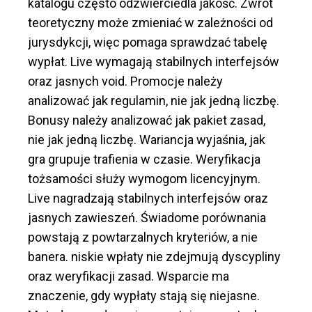
katalogu często odzwierciedla jakość. Zwrot
teoretyczny może zmieniać w zależności od
jurysdykcji, więc pomaga sprawdzać tabelę
wypłat. Live wymagają stabilnych interfejsów
oraz jasnych void. Promocje należy
analizować jak regulamin, nie jak jedną liczbę.
Bonusy należy analizować jak pakiet zasad,
nie jak jedną liczbę. Wariancja wyjaśnia, jak
gra grupuje trafienia w czasie. Weryfikacja
tożsamości służy wymogom licencyjnym.
Live nagradzają stabilnych interfejsów oraz
jasnych zawieszeń. Świadome porównania
powstają z powtarzalnych kryteriów, a nie
banera. niskie wpłaty nie zdejmują dyscypliny
oraz weryfikacji zasad. Wsparcie ma
znaczenie, gdy wypłaty stają się niejasne.