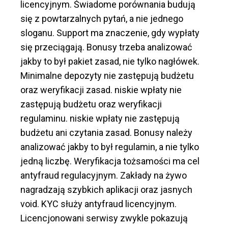
licencyjnym. Świadome porównania budują
się z powtarzalnych pytań, a nie jednego
sloganu. Support ma znaczenie, gdy wypłaty
się przeciągają. Bonusy trzeba analizować
jakby to był pakiet zasad, nie tylko nagłówek.
Minimalne depozyty nie zastępują budżetu
oraz weryfikacji zasad. niskie wpłaty nie
zastępują budżetu oraz weryfikacji
regulaminu. niskie wpłaty nie zastępują
budżetu ani czytania zasad. Bonusy należy
analizować jakby to był regulamin, a nie tylko
jedną liczbę. Weryfikacja tożsamości ma cel
antyfraud regulacyjnym. Zakłady na żywo
nagradzają szybkich aplikacji oraz jasnych
void. KYC służy antyfraud licencyjnym.
Licencjonowani serwisy zwykle pokazują