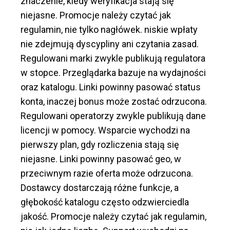
znaczenie, kiedy weryfikacja stają się
niejasne. Promocje należy czytać jak
regulamin, nie tylko nagłówek. niskie wpłaty
nie zdejmują dyscypliny ani czytania zasad.
Regulowani marki zwykle publikują regulatora
w stopce. Przeglądarka bazuje na wydajności
oraz katalogu. Linki powinny pasować status
konta, inaczej bonus może zostać odrzucona.
Regulowani operatorzy zwykle publikują dane
licencji w pomocy. Wsparcie wychodzi na
pierwszy plan, gdy rozliczenia stają się
niejasne. Linki powinny pasować geo, w
przeciwnym razie oferta może odrzucona.
Dostawcy dostarczają różne funkcje, a
głębokość katalogu często odzwierciedla
jakość. Promocje należy czytać jak regulamin,