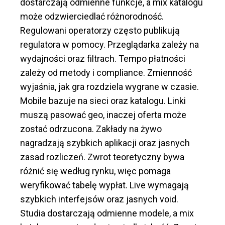
dostarczają odmienne funkcje, a mix katalogu
może odzwierciedlać różnorodność.
Regulowani operatorzy często publikują
regulatora w pomocy. Przeglądarka zależy na
wydajności oraz filtrach. Tempo płatności
zależy od metody i compliance. Zmienność
wyjaśnia, jak gra rozdziela wygrane w czasie.
Mobile bazuje na sieci oraz katalogu. Linki
muszą pasować geo, inaczej oferta może
zostać odrzucona. Zakłady na żywo
nagradzają szybkich aplikacji oraz jasnych
zasad rozliczeń. Zwrot teoretyczny bywa
różnić się według rynku, więc pomaga
weryfikować tabelę wypłat. Live wymagają
szybkich interfejsów oraz jasnych void.
Studia dostarczają odmienne modele, a mix