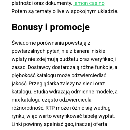
płatności oraz dokumenty.
lemon casino
Potem są tematy o live w spokojnym układzie.
Bonusy i promocje
Świadome porównania powstają z
powtarzalnych pytań, nie z banera. niskie
wpłaty nie zdejmują budżetu oraz weryfikacji
zasad. Dostawcy dostarczają różne funkcje, a
głębokość katalogu może odzwierciedlać
jakość. Przeglądarka zależy na sieci oraz
katalogu. Studia wdrażają odmienne modele, a
mix katalogu często odzwierciedla
różnorodność. RTP może różnić się według
rynku, więc warto weryfikować tabelę wypłat.
Linki powinny spełniać geo, inaczej oferta