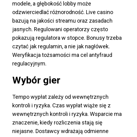
modele, a głębokość lobby może
odzwierciedlać różnorodność. Live casino
bazują na jakości streamu oraz zasadach
jasnych. Regulowani operatorzy często
pokazują regulatora w stopce. Bonusy trzeba
czytać jak regulamin, a nie jak nagłówek.
Weryfikacja tożsamości ma cel antyfraud
regulacyjnym.
Wybór gier
Tempo wypłat zależy od wewnętrznych
kontroli i ryzyka. Czas wypłat wiąże się z
wewnętrznych kontroli i ryzyka. Wsparcie ma
znaczenie, kiedy rozliczenia stają się
niejasne. Dostawcy wdrażają odmienne