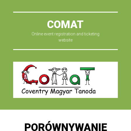
COMAT
Online event registration and ticketing
website
PORÓWNYWANIE