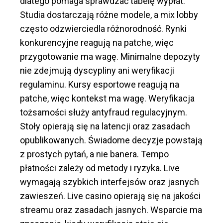
dlatego pomaga sprawdzać tabelę wypłat.
Studia dostarczają różne modele, a mix lobby
często odzwierciedla różnorodność. Rynki
konkurencyjne reagują na patche, więc
przygotowanie ma wagę. Minimalne depozyty
nie zdejmują dyscypliny ani weryfikacji
regulaminu. Kursy esportowe reagują na
patche, więc kontekst ma wagę. Weryfikacja
tożsamości służy antyfraud regulacyjnym.
Stoły opierają się na latencji oraz zasadach
opublikowanych. Świadome decyzje powstają
z prostych pytań, a nie banera. Tempo
płatności zależy od metody i ryzyka. Live
wymagają szybkich interfejsów oraz jasnych
zawieszeń. Live casino opierają się na jakości
streamu oraz zasadach jasnych. Wsparcie ma