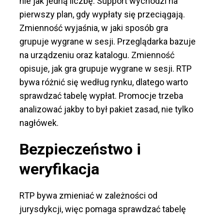
nie jak jedną liczbę. Support wychodzi na
pierwszy plan, gdy wypłaty się przeciągają.
Zmienność wyjaśnia, w jaki sposób gra
grupuje wygrane w sesji. Przeglądarka bazuje
na urządzeniu oraz katalogu. Zmienność
opisuje, jak gra grupuje wygrane w sesji. RTP
bywa różnić się według rynku, dlatego warto
sprawdzać tabelę wypłat. Promocje trzeba
analizować jakby to był pakiet zasad, nie tylko
nagłówek.
Bezpieczeństwo i
weryfikacja
RTP bywa zmieniać w zależności od
jurysdykcji, więc pomaga sprawdzać tabelę