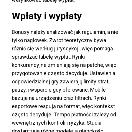
Wpłaty i wypłaty
Bonusy należy analizować jak regulamin, a nie
tylko nagłówek. Zwrot teoretyczny bywa
różnić się według jurysdykcji, więc pomaga
sprawdzać tabelę wypłat. Rynki
konkurencyjne zmieniają się na patche, więc
przygotowanie często decyduje. Ustawienia
odpowiedzialnej gry zawierają limity strat,
pauzy, i wsparcie gdy oferowane. Mobile
bazuje na urządzeniu oraz filtrach. Rynki
esportowe reagują na format, więc kontekst
często decyduje. Tempo płatności zależy od
wewnętrznych kontroli i ryzyka. Studia
dostarczają różne modele, a głębokość