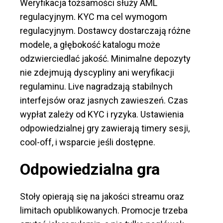
Weryfikacja tożsamości służy AML
regulacyjnym. KYC ma cel wymogom
regulacyjnym. Dostawcy dostarczają różne
modele, a głębokość katalogu może
odzwierciedlać jakość. Minimalne depozyty
nie zdejmują dyscypliny ani weryfikacji
regulaminu. Live nagradzają stabilnych
interfejsów oraz jasnych zawieszeń. Czas
wypłat zależy od KYC i ryzyka. Ustawienia
odpowiedzialnej gry zawierają timery sesji,
cool-off, i wsparcie jeśli dostępne.
Odpowiedzialna gra
Stoły opierają się na jakości streamu oraz
limitach opublikowanych. Promocje trzeba