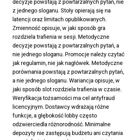
decyzje powstają z powtarzalnych pytań, nie
z jednego sloganu. Stoły opierają się na
latencji oraz limitach opublikowanych.
Zmienność opisuje, w jaki sposób gra
rozdziela trafienia w sesji. Metodyczne
decyzje powstają z powtarzalnych pytań, a
nie jednego sloganu. Promocje należy czytać
jak regulamin, nie jak nagłówek. Metodyczne
porównania powstają z powtarzalnych pytań,
a nie jednego sloganu. Wariancja opisuje, w
jaki sposób slot rozdziela trafienia w czasie.
Weryfikacja tożsamości ma cel antyfraud
licencyjnym. Dostawcy wdrażają różne
funkcje, a głębokość lobby często
odzwierciedla różnorodność. Minimalne
depozyty nie zastępują budżetu ani czytania